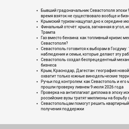
Бывший градоначальник Севастополя эпохи 90
время взяток не существовало вообще и бизн
Крымский туризм нащупал дно к середине ию
Финальный отсчёт: крыса, загнанная в угол, 
Трампа
Газ вместо бензина: как топливный кризис м
Севастополя?
Севастополь готовится к выборам в Госдуму: 
наблюдения и семьи, которые делают эту раб
Севастополь создал беспрецедентный механ
бизнеса
Крым, Краснодар, Дагестан: география новой
охватит только южные винодельческие терр
Ручьи под контролем: как Севастополь и его
прошли проверку ливнем 9 июля 2026 года
Проверка на антиплагиат диплома в эпоху иск
российские вузы тратят миллионы на борьбу
Севастопольцам помогут решить квартирный 
получения поддержки