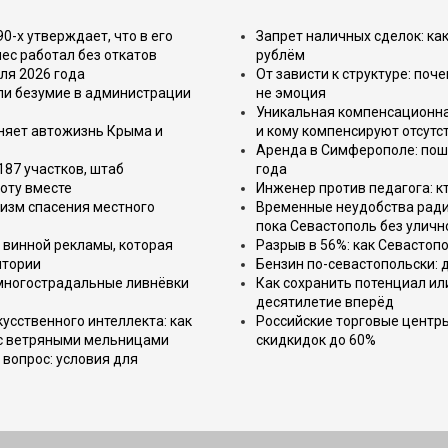
-х утверждает, что в его
Запрет наличных сделок: как
ес работал без откатов
рублём
ля 2026 года
От зависти к структуре: поч
или безумие в администрации
не эмоция
Уникальная компенсационная
еняет автожизнь Крыма и
и кому компенсируют отсутс
Аренда в Симферополе: поша
187 участков, штаб
года
оту вместе
Инженер против педагога: к
изм спасения местного
Временные неудобства ради 
пока Севастополь без уличн
 винной рекламы, которая
Разрыв в 56%: как Севастоп
итории
Бензин по-севастопольски: 
 многострадальные ливнёвки
Как сохранить потенциал ил
десятилетие вперёд
усственного интеллекта: как
Российские торговые центр
 с ветряными мельницами
скидкидок до 60%
вопрос: условия для