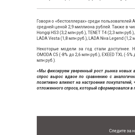
Говоря о «бестселлерах» среди пользователей 
средней ценой 2,9 миллиона рублей. Также в чи
Hongqi HS3 (3,2 млн руб.), TENET T4 (2,3 млн руб.),
LADA Vesta (1,8 млн руб.), LADA Niva Legend (1,2 мл
Некоторые модели за год стали доступнее. 
OMODA C5 (-8% до 2,6 млн руб.), EXEED TXL (-5% до
млн руб.).
«Мы фиксируем уверенный рост рынка новых а
спрос вырос вдвое по срав
нению с аналогич
позитивно влияют на настроения покупателей, 
отложенного спроса, который сформировался в 
Следите за 