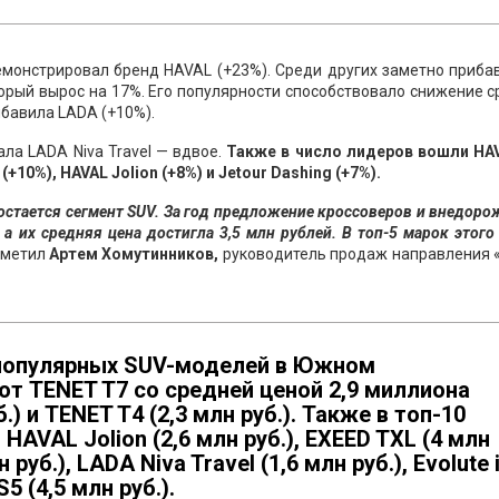
емонстрировал бренд HAVAL (+23%). Среди других заметно приба
орый вырос на 17%. Его популярности способствовало снижение 
рибавила LADA (+10%).
ла LADA Niva Travel — вдвое.
Также в число лидеров вошли HA
(+10%), HAVAL Jolion (+8%) и Jetour Dashing (+7%).
стается сегмент SUV. За год предложение кроссоверов и внедор
 их средняя цена достигла 3,5 млн рублей. В топ-5 марок этого
тметил
Артем Хомутинников,
руководитель продаж направления 
 популярных SUV-моделей в Южном
т TENET T7 со средней ценой 2,9 миллиона
.) и TENET T4 (2,3 млн руб.). Также в топ-10
 HAVAL Jolion (2,6 млн руб.), EXEED TXL (4 млн
 руб.), LADA Niva Travel (1,6 млн руб.), Evolute i
5 (4,5 млн руб.).