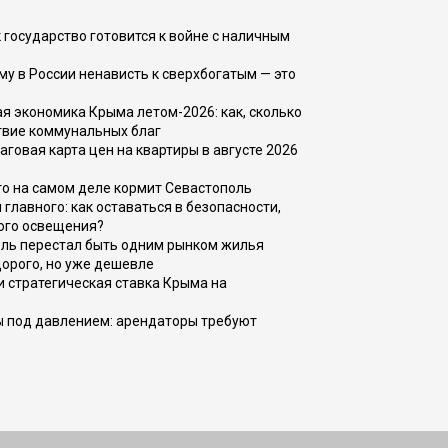
 государство готовится к войне с наличным
ему в России ненависть к сверхбогатым — это
 экономика Крыма летом-2026: как, сколько
твие коммунальных благ
говая карта цен на квартиры в августе 2026
то на самом деле кормит Севастополь
главного: как оставаться в безопасности,
ого освещения?
оль перестал быть одним рынком жилья
дорого, но уже дешевле
и стратегическая ставка Крыма на
ы под давлением: арендаторы требуют