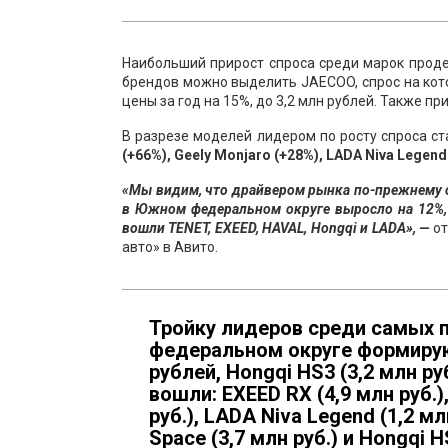
Наибольший прирост спроса среди марок прод
брендов можно выделить JAECOO, спрос на кот
цены за год на 15%, до 3,2 млн рублей. Также п
В разрезе моделей лидером по росту спроса ста
(+66%), Geely Monjaro (+28%), LADA Niva Legend 
«Мы видим, что
драйвером рынка по-прежнему о
в Южном федеральном округе выросло на 12%, а
вошли TENET, EXEED, HAVAL, Hongqi и LADA», —
о
авто» в Авито.
Тройку лидеров среди самых
федеральном округе формирую
рублей, Hongqi HS3 (3,2 млн руб
вошли: EXEED RX (4,9 млн руб.),
руб.), LADA Niva Legend (1,2 млн
Space (3,7 млн руб.) и Hongqi HS