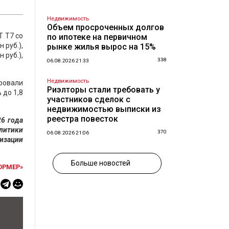
Недвижимость
Объем просроченных долгов
T T7 со
по ипотеке на первичном
 руб.),
рынке жилья вырос на 15%
н руб.),
338
06.08.2026 21:33
Недвижимость
ровали
Риэлторы стали требовать у
 до 1,8
участников сделок с
недвижимостью выписки из
реестра повесток
6 года
литики
370
06.08.2026 21:06
лизации
Больше новостей
ОРМЕР»