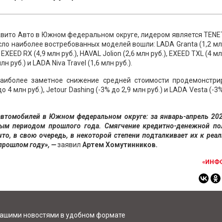
Авито Авто в Южном федеральном округе, лидером является TENE
сло наиболее востребованных моделей вошли: LADA Granta (1,2 млн
 EXEED RX (4,9 млн руб.), HAVAL Jolion (2,6 млн руб.), EXEED TXL (4 мл
н руб.) и LADA Niva Travel (1,6 млн руб.).
Наиболее заметное снижение средней стоимости продемонстри
 4 млн руб.), Jetour Dashing (-3% до 2,9 млн руб.) и LADA Vesta (-3%
втомобилей в Южном федеральном округе: за январь-апрель 202
ным периодом прошлого года. Смягчение кредитно-денежной по
что, в свою очередь, в некоторой степени подталкивает их к реа
прошлом году», —
заявил
Артем Хомутинников.
«ИНФ
нашими новостями в удобном формате