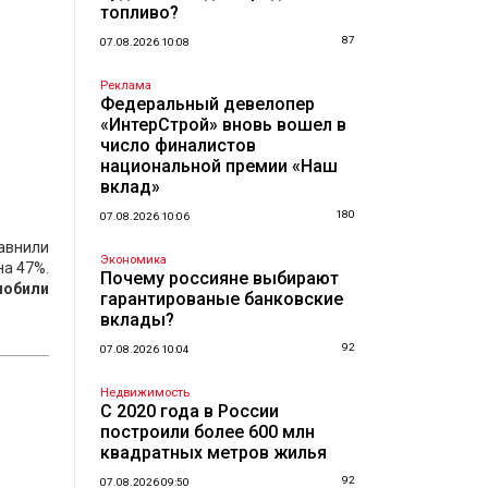
топливо?
87
07.08.2026 10:08
Реклама
Федеральный девелопер
«ИнтерСтрой» вновь вошел в
число финалистов
национальной премии «Наш
вклад»
180
07.08.2026 10:06
авнили
Экономика
на 47%.
Почему россияне выбирают
мобили
гарантированые банковские
вклады?
92
07.08.2026 10:04
Недвижимость
С 2020 года в России
построили более 600 млн
квадратных метров жилья
92
07.08.2026 09:50