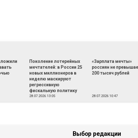
дложили
Поколение лотерейных
«Зарплата мечты»
авать
мечтателей: в России 25
россиян не превыша
очью
новых миллионеров в
200 тысяч рублей
неделю маскируют
регрессивную
фискальную политику
28.07.2026 13:05
28.07.2026 10:47
Выбор редакции