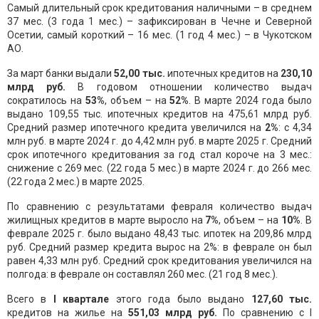
Самый длительный срок кредитования наличными – в среднем
37 мес. (3 года 1 мес.) – зафиксирован в Чечне и Северной
Осетии, самый короткий – 16 мес. (1 год 4 мес.) – в Чукотском
АО.
За март банки выдали
52,00 тыс.
ипотечных кредитов на
230,10
млрд руб.
В годовом отношении количество выдач
сократилось на
53%
, объем – на
52%
. В марте 2024 года было
выдано 109,55 тыс. ипотечных кредитов на 475,61 млрд руб.
Средний размер ипотечного кредита увеличился на
2%
: с 4,34
млн руб. в марте 2024 г. до 4,42 млн руб. в марте 2025 г. Средний
срок ипотечного кредитования за год стал короче на 3 мес.:
снижение с 269 мес. (22 года 5 мес.) в марте 2024 г. до 266 мес.
(22 года 2 мес.) в марте 2025.
По сравнению с результатами февраля количество выдач
жилищных кредитов в марте выросло на
7%
, объем – на
10%
. В
феврале 2025 г. было выдано 48,43 тыс. ипотек на 209,86 млрд
руб. Средний размер кредита вырос на 2%: в феврале он был
равен 4,33 млн руб. Средний срок кредитования увеличился на
полгода: в феврале он составлял 260 мес. (21 год 8 мес.).
Всего в
I
квартале
этого года было выдано
127,60 тыс.
кредитов на жилье на
551,03 млрд руб.
По сравнению с
I