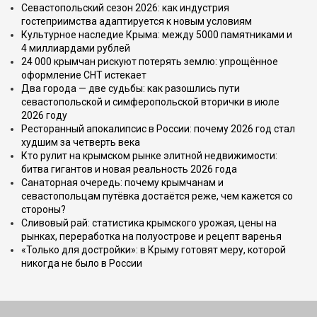
Севастопольский сезон 2026: как индустрия
гостеприимства адаптируется к новым условиям
Культурное наследие Крыма: между 5000 памятниками и
4 миллиардами рублей
24 000 крымчан рискуют потерять землю: упрощённое
оформление СНТ истекает
Два города — две судьбы: как разошлись пути
севастопольской и симферопольской вторички в июле
2026 году
Ресторанный апокалипсис в России: почему 2026 год стал
худшим за четверть века
Кто рулит на крымском рынке элитной недвижимости:
битва гигантов и новая реальность 2026 года
Санаторная очередь: почему крымчанам и
севастопольцам путёвка достаётся реже, чем кажется со
стороны?
Сливовый рай: статистика крымского урожая, цены на
рынках, переработка на полуострове и рецепт варенья
«Только для достройки»: в Крыму готовят меру, которой
никогда не было в России