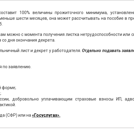
ставит 100% величины прожиточного минимума, установлен
 меньше шести месяцев, она может рассчитывать на пособие в п
б.
дам можно с момента получения листка нетрудоспособности или 
 со дня окончания декрета.
ьничный лист и декрет у работодателя.
Отдельно подавать заявл
 по заявлению.
й форме;
;
ссии, добровольно уплачивающим страховые взносы ИП, адво
актикой.
да (СФР) или на
«Госуслугах»
.