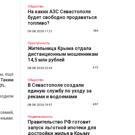
Общество
На каких АЗС Севастополя
будет свободно продаваться
топливо?
186
09.08.2026 11:21
Преступность
Жительница Крыма отдала
дистанционным мошенникам
14,5 млн рублей
415
08.08.2026 22:45
ны, еще
 Таким
Общество
В Севастополе создали
0%.
единую службу по уходу за
уходили
реками и водоемами
467
08.08.2026 19:57
семей,
Недвижимость
чными:
Правительство РФ готовит
запуск льготной ипотеки для
достройки жилья в Крыму