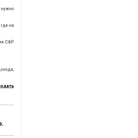
 нужно
 где на
ния СФР
дохода,
подать
о.