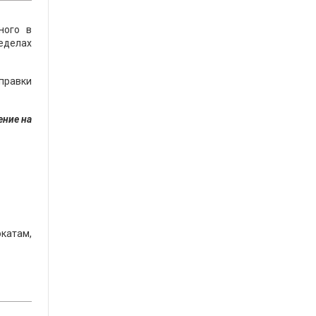
ного в
ределах
справки
ение на
катам,