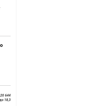
;
го
 20 644
до 18,3