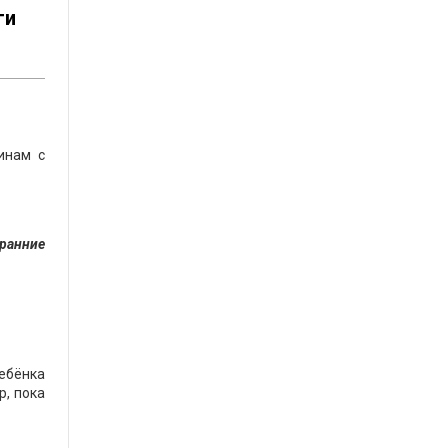
ги
инам с
ранние
ребёнка
р, пока