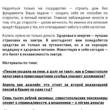
Надеяться только на государство — строить дом без
фундамента. Ваша задача — создать себе не «пособие по
старости», а личный капитал. Главное заблуждение юности в
том, что до старости — целая вечность. Но именно эта иллюзия
крадёт будущее у тех, кто откладывает заботу о себе на потом.
Копить нужно не только деньги.
Здоровье и энергия — лучшая
страховка на завтра. В шестьдесят вам понадобятся
средства не только на путешествия, но и на хорошую
медицину и здоровое питание. Инвестиции в себя сегодня —
это билет в независимость завтра.
Материалы по теме:
«Пенсия уходила на пени, а долг не таял»: как в Севастополе
налоговая и правозащитники сообща спасают должников?
Апрель как дедлайн: что стоит за второй индексацией
пенсий в Крыму за один год?
Семь тысяч рублей разницы: севастопольские пенсионеры
спорят о справедливости, а мошенники — о лёгких деньгах