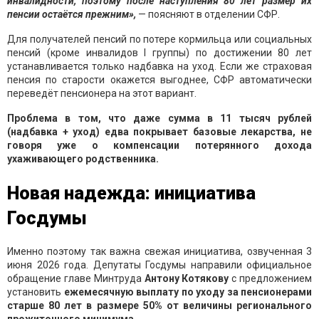
инвалидности, поэтому после наступления 80 лет размер их
пенсии остаётся прежним»,
— поясняют в отделении СФР.
Для получателей пенсий по потере кормильца или социальных
пенсий (кроме инвалидов I группы) по достижении 80 лет
устанавливается только надбавка на уход. Если же страховая
пенсия по старости окажется выгоднее, СФР автоматически
переведёт пенсионера на этот вариант.
Проблема в том, что даже сумма в 11 тысяч рублей
(надбавка + уход) едва покрывает базовые лекарства, не
говоря уже о компенсации потерянного дохода
ухаживающего родственника.
Новая надежда: инициатива
Госдумы
Именно поэтому так важна свежая инициатива, озвученная 3
июня 2026 года. Депутаты Госдумы направили официальное
обращение главе Минтруда
Антону Котякову
с предложением
установить
ежемесячную выплату по уходу за пенсионерами
старше 80 лет в размере 50% от величины регионального