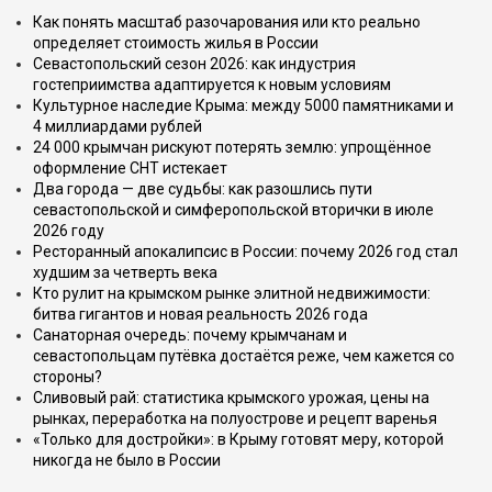
Как понять масштаб разочарования или кто реально
определяет стоимость жилья в России
Севастопольский сезон 2026: как индустрия
гостеприимства адаптируется к новым условиям
Культурное наследие Крыма: между 5000 памятниками и
4 миллиардами рублей
24 000 крымчан рискуют потерять землю: упрощённое
оформление СНТ истекает
Два города — две судьбы: как разошлись пути
севастопольской и симферопольской вторички в июле
2026 году
Ресторанный апокалипсис в России: почему 2026 год стал
худшим за четверть века
Кто рулит на крымском рынке элитной недвижимости:
битва гигантов и новая реальность 2026 года
Санаторная очередь: почему крымчанам и
севастопольцам путёвка достаётся реже, чем кажется со
стороны?
Сливовый рай: статистика крымского урожая, цены на
рынках, переработка на полуострове и рецепт варенья
«Только для достройки»: в Крыму готовят меру, которой
никогда не было в России