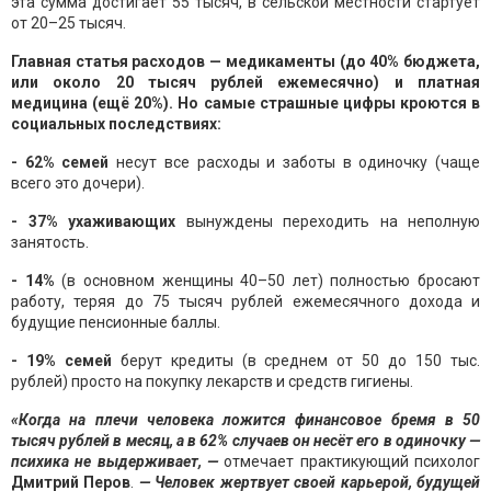
эта сумма достигает 55 тысяч, в сельской местности стартует
от 20–25 тысяч.
Главная статья расходов — медикаменты (до 40% бюджета,
или около 20 тысяч рублей ежемесячно) и платная
медицина (ещё 20%). Но самые страшные цифры кроются в
социальных последствиях:
- 62% семей
несут все расходы и заботы в одиночку (чаще
всего это дочери).
- 37% ухаживающих
вынуждены переходить на неполную
занятость.
- 14%
(в основном женщины 40–50 лет) полностью бросают
работу, теряя до 75 тысяч рублей ежемесячного дохода и
будущие пенсионные баллы.
- 19% семей
берут кредиты (в среднем от 50 до 150 тыс.
рублей) просто на покупку лекарств и средств гигиены.
«Когда на плечи человека ложится финансовое бремя в 50
тысяч рублей в месяц, а в 62% случаев он несёт его в одиночку —
психика не выдерживает,
—
отмечает практикующий психолог
Дмитрий Перов
.
—
Человек жертвует своей карьерой, будущей