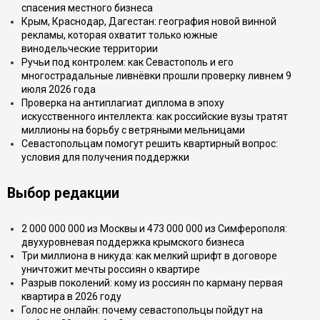
спасения местного бизнеса
Крым, Краснодар, Дагестан: география новой винной
рекламы, которая охватит только южные
винодельческие территории
Ручьи под контролем: как Севастополь и его
многострадальные ливнёвки прошли проверку ливнем 9
июля 2026 года
Проверка на антиплагиат диплома в эпоху
искусственного интеллекта: как российские вузы тратят
миллионы на борьбу с ветряными мельницами
Севастопольцам помогут решить квартирный вопрос:
условия для получения поддержки
Выбор редакции
2 000 000 000 из Москвы и 473 000 000 из Симферополя:
двухуровневая поддержка крымского бизнеса
Три миллиона в никуда: как мелкий шрифт в договоре
уничтожит мечты россиян о квартире
Разрыв поколений: кому из россиян по карману первая
квартира в 2026 году
Голос не онлайн: почему севастопольцы пойдут на