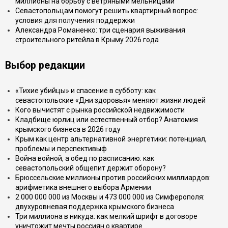
миллионы на борьбу с ветряными мельницами
Севастопольцам помогут решить квартирный вопрос:
условия для получения поддержки
Александра Романенко: три сценария выживания
строительного ритейла в Крыму 2026 года
Выбор редакции
«Тихие убийцы» и спасение в субботу: как
севастопольские «Дни здоровья» меняют жизни людей
Кого вычистят с рынка российской недвижимости
Кладбище юрлиц или естественный отбор? Анатомия
крымского бизнеса в 2026 году
Крым как центр альтернативной энергетики: потенциал,
проблемы и перспективыф
Война войной, а обед по расписанию: как
севастопольский общепит держит оборону?
Брюссельские миллионы против российских миллиардов:
арифметика внешнего выбора Армении
2 000 000 000 из Москвы и 473 000 000 из Симферополя:
двухуровневая поддержка крымского бизнеса
Три миллиона в никуда: как мелкий шрифт в договоре
уничтожит мечты россиян о квартире