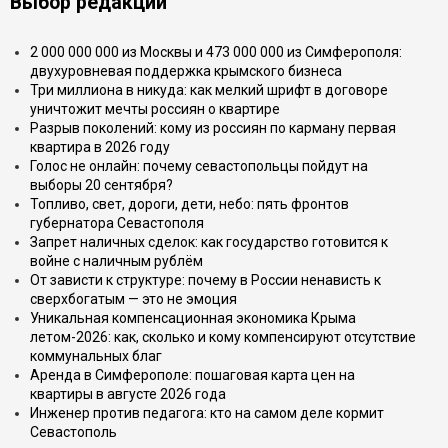
Выбор редакции
2 000 000 000 из Москвы и 473 000 000 из Симферополя:
двухуровневая поддержка крымского бизнеса
Три миллиона в никуда: как мелкий шрифт в договоре
уничтожит мечты россиян о квартире
Разрыв поколений: кому из россиян по карману первая
квартира в 2026 году
Голос не онлайн: почему севастопольцы пойдут на
выборы 20 сентября?
Топливо, свет, дороги, дети, небо: пять фронтов
губернатора Севастополя
Запрет наличных сделок: как государство готовится к
войне с наличным рублём
От зависти к структуре: почему в России ненависть к
сверхбогатым — это не эмоция
Уникальная компенсационная экономика Крыма
летом-2026: как, сколько и кому компенсируют отсутствие
коммунальных благ
Аренда в Симферополе: пошаговая карта цен на
квартиры в августе 2026 года
Инженер против педагога: кто на самом деле кормит
Севастополь