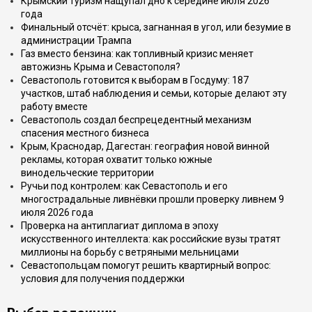
Крымский туризм нащупал дно к середине июля 2026
года
Финальный отсчёт: крыса, загнанная в угол, или безумие в
администрации Трампа
Газ вместо бензина: как топливный кризис меняет
автожизнь Крыма и Севастополя?
Севастополь готовится к выборам в Госдуму: 187
участков, штаб наблюдения и семьи, которые делают эту
работу вместе
Севастополь создал беспрецедентный механизм
спасения местного бизнеса
Крым, Краснодар, Дагестан: география новой винной
рекламы, которая охватит только южные
винодельческие территории
Ручьи под контролем: как Севастополь и его
многострадальные ливнёвки прошли проверку ливнем 9
июля 2026 года
Проверка на антиплагиат диплома в эпоху
искусственного интеллекта: как российские вузы тратят
миллионы на борьбу с ветряными мельницами
Севастопольцам помогут решить квартирный вопрос:
условия для получения поддержки