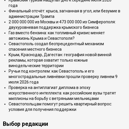
Крымский туризм нащупал дно к середине июля 2026
года
Финальный отсчёт: крыса, загнанная в угол, или безумие в
администрации Трампа
2 000 000 000 из Москвы и 473 000 000 из Симферополя:
двухуровневая поддержка крымского бизнеса
Газ вместо бензина: как топливный кризис меняет
автожизнь Крыма и Севастополя?
Севастополь создал беспрецедентный механизм
спасения местного бизнеса
Крым, Краснодар, Дагестан: география новой винной
рекламы, которая охватит только южные
винодельческие территории
Ручьи под контролем: как Севастополь и его
многострадальные ливнёвки прошли проверку ливнем 9
июля 2026 года
Проверка на антиплагиат диплома в эпоху
искусственного интеллекта: как российские вузы тратят
миллионы на борьбу с ветряными мельницами
Севастопольцам помогут решить квартирный вопрос:
условия для получения поддержки
Выбор редакции