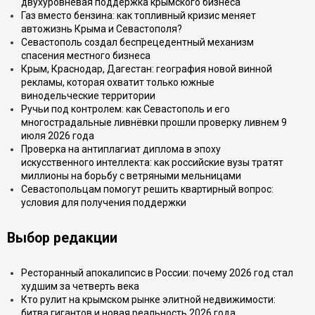
двухуровневая поддержка крымского бизнеса
Газ вместо бензина: как топливный кризис меняет
автожизнь Крыма и Севастополя?
Севастополь создал беспрецедентный механизм
спасения местного бизнеса
Крым, Краснодар, Дагестан: география новой винной
рекламы, которая охватит только южные
винодельческие территории
Ручьи под контролем: как Севастополь и его
многострадальные ливнёвки прошли проверку ливнем 9
июля 2026 года
Проверка на антиплагиат диплома в эпоху
искусственного интеллекта: как российские вузы тратят
миллионы на борьбу с ветряными мельницами
Севастопольцам помогут решить квартирный вопрос:
условия для получения поддержки
Выбор редакции
Ресторанный апокалипсис в России: почему 2026 год стал
худшим за четверть века
Кто рулит на крымском рынке элитной недвижимости:
битва гигантов и новая реальность 2026 года