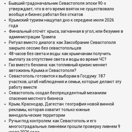
Бывший градоначальник Севастополя эпохи 90-х
утверждает, что в его время взяток не существовало
вообще и бизнес работал без откатов
Крымский туризм нащупал дно к середине июля 2026
года
Финальный отсчёт: крыса, загнанная в угол, или безумие в
администрации Трампа
Ритуал вместо диалога: как Заксобрание Севастополя
закрыло сессию без севастопольцев
48 часов без света и воды: как крымчанам получить
выплату за отсутствие света и воды во время ЧС?
Газ вместо бензина: как топливный кризис меняет
автожизнь Крыма и Севастополя?
Севастополь готовится к выборам в Госдуму: 187
участков, штаб наблюдения и семьи, которые делают эту
работу вместе
Севастополь создал беспрецедентный механизм
спасения местного бизнеса
Крым, Краснодар, Дагестан: география новой винной
рекламы, которая охватит только южные
винодельческие территории
Ручьи под контролем: как Севастополь и его
многострадальные ливнёвки прошли проверку ливнем 9