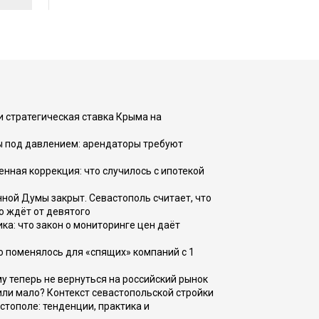
и стратегическая ставка Крыма на
ы под давлением: арендаторы требуют
енная коррекция: что случилось с ипотекой
ной Думы закрыт. Севастополь считает, что
о ждёт от девятого
ка: что закон о мониторинге цен даёт
о поменялось для «спящих» компаний с 1
ому теперь не вернуться на российский рынок
или мало? Контекст севастопольской стройки
стополе: тенденции, практика и