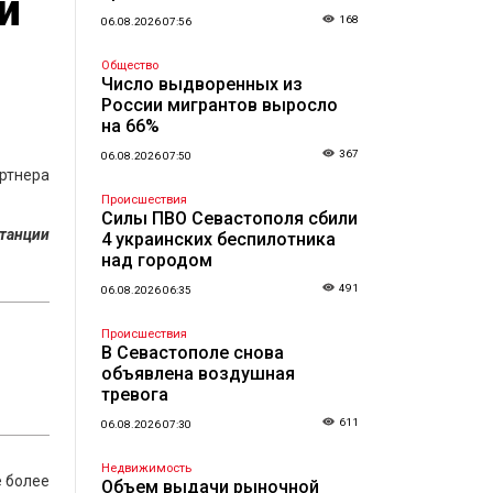
и
168
06.08.2026 07:56
Общество
Число выдворенных из
России мигрантов выросло
на 66%
367
06.08.2026 07:50
ртнера
Происшествия
Силы ПВО Севастополя сбили
станции
4 украинских беспилотника
над городом
491
06.08.2026 06:35
Происшествия
В Севастополе снова
объявлена воздушная
тревога
611
06.08.2026 07:30
Недвижимость
е более
Объем выдачи рыночной