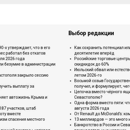
Выбор редакции
-х утверждает, что в его
Как сохранить потенциал ил
ес работал без откатов
десятилетие вперёд
ля 2026 года
Российские торговые центр
или безумие в администрации
скидкидок до 60%
Июльский обвал или естеств
астополя закрыло сессию
летом 2026-го
Восьмой созыв Государствен
лучить выплату за
получил, и формулирует, чег
Цепочка вместо чёрного ящи
еняет автожизнь Крыма и
Севастополю?
Одна форма вместо пяти: чт
187 участков, штаб
августа 2026 года
оту вместе
От Renault до McDonald's: к
изм спасения местного
13 миллиардов — это много 
Банкротство в России и Сева