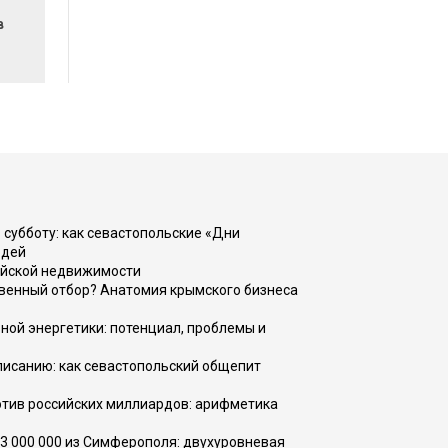
в
 субботу: как севастопольские «Дни
юдей
ийской недвижимости
венный отбор? Анатомия крымского бизнеса
ной энергетики: потенциал, проблемы и
списанию: как севастопольский общепит
тив российских миллиардов: арифметика
73 000 000 из Симферополя: двухуровневая