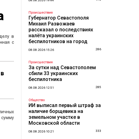
08.08.2026 19:44
а
Происшествия
Губернатор Севастополя
Михаил Развожаев
рассказал о последствиях
налёта украинских
делу в
беспилотников на город
нная с
286
08.08.2026 15:26
Происшествия
За сутки над Севастополем
 в
сбили 33 украинских
беспилотника
285
08.08.2026 12:51
Общество
ИИ выписал первый штраф за
наличие борщевика на
зличных
земельном участке в
 сумму
Московской области
333
08.08.2026 10:21