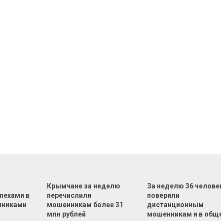
Ф
Крымчане за неделю
За неделю 36 челове
пехами в
перечислили
поверили
нниками
мошенникам более 31
дистанционным
млн рублей
мошенникам и в общ