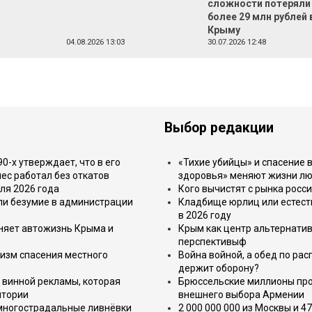
сложности потеряли
более 29 млн рублей 
Крыму
04.08.2026 13:03
30.07.2026 12:48
Выбор редакции
-х утверждает, что в его
«Тихие убийцы» и спасение в
ес работал без откатов
здоровья» меняют жизни л
ля 2026 года
Кого вычистят с рынка росс
или безумие в администрации
Кладбище юрлиц или естест
в 2026 году
еняет автожизнь Крыма и
Крым как центр альтернатив
перспективыф
изм спасения местного
Война войной, а обед по ра
держит оборону?
 винной рекламы, которая
Брюссельские миллионы про
итории
внешнего выбора Армении
 многострадальные ливнёвки
2 000 000 000 из Москвы и 4