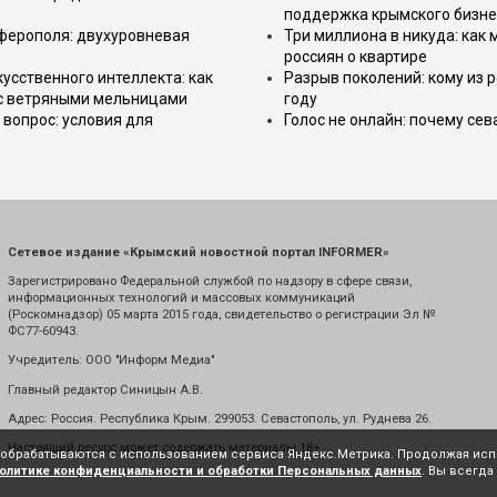
поддержка крымского бизне
имферополя: двухуровневая
Три миллиона в никуда: как
россиян о квартире
усственного интеллекта: как
Разрыв поколений: кому из р
 с ветряными мельницами
году
вопрос: условия для
Голос не онлайн: почему се
Сетевое издание «Крымский новостной портал INFORMER»
Зарегистрировано Федеральной службой по надзору в сфере связи,
информационных технологий и массовых коммуникаций
(Роскомнадзор) 05 марта 2015 года, свидетельство о регистрации Эл №
ФС77-60943.
Учредитель: ООО "Информ Медиа"
Главный редактор Синицын А.В.
Адрес: Россия. Республика Крым. 299053. Севастополь, ул. Руднева 26.
Настоящий ресурс может содержать материалы 18+
е обрабатываются с использованием сервиса Яндекс.Метрика. Продолжая испо
олитике конфиденциальности и обработки Персональных данных
. Вы всегда