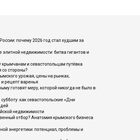
России: почему 2026 год стал худшим за
е элитной недвижимости: битва гигантов и
у крымчанам и севастопольцам путёвка
я со стороны?
рымского урожая, цены на рынках,
 и рецепт варенья
рыму готовят меру, которой никогда не было в
 субботу: как севастопольские «Дни
юдей
ийской недвижимости
венный отбор? Анатомия крымского бизнеса
ной энергетики: потенциал, проблемы и