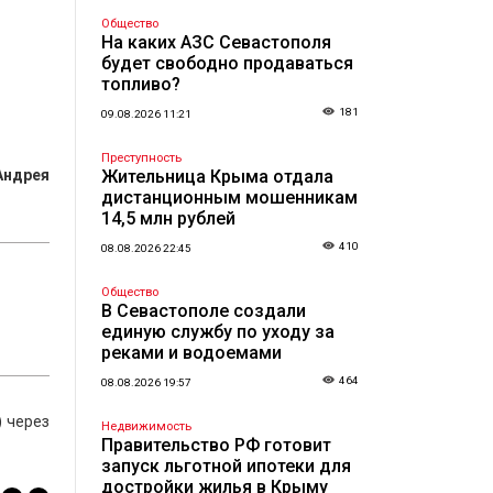
Общество
На каких АЗС Севастополя
будет свободно продаваться
топливо?
181
09.08.2026 11:21
Преступность
Андрея
Жительница Крыма отдала
дистанционным мошенникам
14,5 млн рублей
410
08.08.2026 22:45
Общество
В Севастополе создали
единую службу по уходу за
реками и водоемами
464
08.08.2026 19:57
) через
Недвижимость
Правительство РФ готовит
запуск льготной ипотеки для
достройки жилья в Крыму