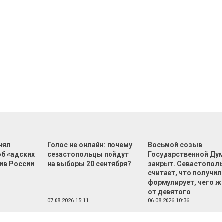
нял
Голос не онлайн: почему
Восьмой созыв
об «адских
севастопольцы пойдут
Государственной Ду
ив России
на выборы 20 сентября?
закрыт. Севастопол
считает, что получил,
формулирует, чего 
от девятого
07.08.2026 15:11
06.08.2026 10:36