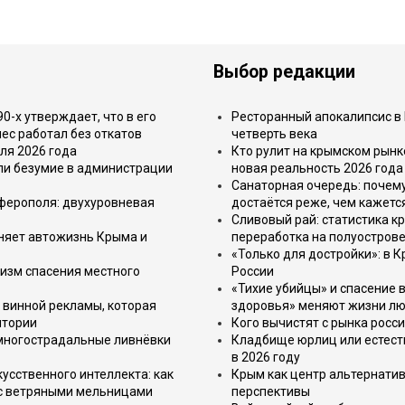
Выбор редакции
-х утверждает, что в его
Ресторанный апокалипсис в 
ес работал без откатов
четверть века
ля 2026 года
Кто рулит на крымском рынк
или безумие в администрации
новая реальность 2026 года
Санаторная очередь: почем
имферополя: двухуровневая
достаётся реже, чем кажетс
Сливовый рай: статистика к
еняет автожизнь Крыма и
переработка на полуострове
«Только для достройки»: в К
изм спасения местного
России
«Тихие убийцы» и спасение в
 винной рекламы, которая
здоровья» меняют жизни л
итории
Кого вычистят с рынка росс
 многострадальные ливнёвки
Кладбище юрлиц или естест
в 2026 году
усственного интеллекта: как
Крым как центр альтернатив
 с ветряными мельницами
перспективы