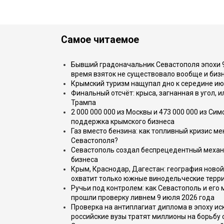
Самое читаемое
Бывший градоначальник Севастополя эпохи 90
время взяток не существовало вообще и бизн
Крымский туризм нащупал дно к середине ию
Финальный отсчёт: крыса, загнанная в угол, 
Трампа
2 000 000 000 из Москвы и 473 000 000 из С
поддержка крымского бизнеса
Газ вместо бензина: как топливный кризис м
Севастополя?
Севастополь создал беспрецедентный механ
бизнеса
Крым, Краснодар, Дагестан: география новой
охватит только южные винодельческие терр
Ручьи под контролем: как Севастополь и его
прошли проверку ливнем 9 июля 2026 года
Проверка на антиплагиат диплома в эпоху иск
российские вузы тратят миллионы на борьбу