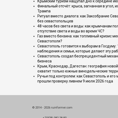
Крымский туризм нащупал дно к середине ию
Финальный отсчёт: крыса, загнанная в угол, 
Трампа
Ритуал вместо диалога: как Заксобрание Сев
без севастопольцев
48 часов без света и воды: как крымчанам по
отсутствие света и воды во время ЧС?
Газ вместо бензина: как топливный кризис м
Севастополя?
Севастополь готовится к выборам в Госдуму: 
наблюдения и семьи, которые делают эту раб
Севастополь создал беспрецедентный механ
бизнеса
Крым, Краснодар, Дагестан: география новой
охватит только южные винодельческие терр
Ручьи под контролем: как Севастополь и его
прошли проверку ливнем 9 июля 2026 года
© 2014 - 2026 ruinformer.com
+7(978) 082 28 83