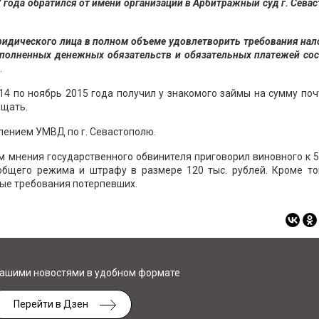
7 года обратился от имени организации в Арбитражный суд г. Сева
ридического лица в полном объеме удовлетворить требования на
сполненных денежных обязательств и обязательных платежей со
.
14 по ноябрь 2015 года получил у знакомого займы на сумму поч
ащать.
ением УМВД по г. Севастополю.
м мнения государственного обвинителя приговорил виновного к 
бщего режима и штрафу в размере 120 тыс. рублей. Кроме тог
ые требования потерпевших.
нашими новостями в удобном формате
Перейти в Дзен