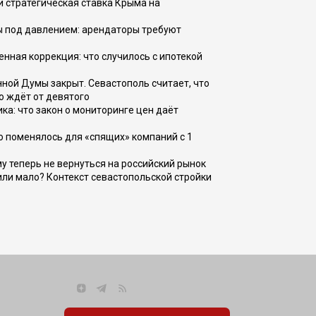
и стратегическая ставка Крыма на
ы под давлением: арендаторы требуют
енная коррекция: что случилось с ипотекой
ной Думы закрыт. Севастополь считает, что
о ждёт от девятого
ка: что закон о мониторинге цен даёт
о поменялось для «спящих» компаний с 1
ому теперь не вернуться на российский рынок
или мало? Контекст севастопольской стройки