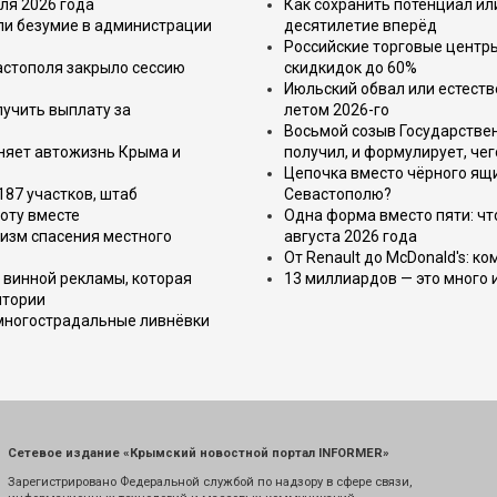
ля 2026 года
Как сохранить потенциал ил
или безумие в администрации
десятилетие вперёд
Российские торговые центр
астополя закрыло сессию
скидкидок до 60%
Июльский обвал или естеств
лучить выплату за
летом 2026-го
Восьмой созыв Государствен
еняет автожизнь Крыма и
получил, и формулирует, чег
Цепочка вместо чёрного ящи
187 участков, штаб
Севастополю?
оту вместе
Одна форма вместо пяти: чт
изм спасения местного
августа 2026 года
От Renault до McDonald's: к
 винной рекламы, которая
13 миллиардов — это много 
итории
 многострадальные ливнёвки
Сетевое издание «Крымский новостной портал INFORMER»
Зарегистрировано Федеральной службой по надзору в сфере связи,