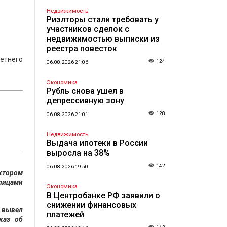
Недвижимость
Риэлторы стали требовать у
участников сделок с
недвижимостью выписки из
реестра повесток
етнего
124
06.08.2026 21:06
Экономика
Рубль снова ушел в
депрессивную зону
128
06.08.2026 21:01
Недвижимость
Выдача ипотеки в России
выросла на 38%
142
06.08.2026 19:50
ктором
 лицами
Экономика
В Центробанке РФ заявили о
снижении финансовых
 вывел
платежей
каз об