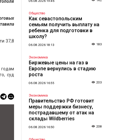
142
стополя
06.08.2026 19:46
Общество
логовых
Как севастопольским
ставила
семьям получить выплату на
ребенка для подготовки в
школу?
ти 37,8
183
06.08.2026 18:13
Экономика
Биржевые цены на газ в
Европе вернулись в стадию
5 годам
роста
о, суд
203
06.08.2026 16:55
Экономика
Правительство РФ готовит
меры поддержки бизнесу,
пострадавшему от атак на
склады Wildberries
208
06.08.2026 16:50
Общество