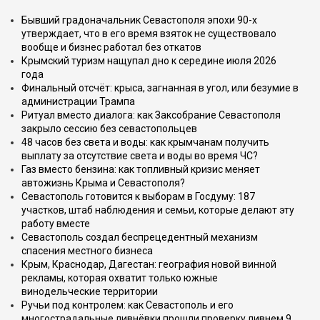
Бывший градоначальник Севастополя эпохи 90-х
утверждает, что в его время взяток не существовало
вообще и бизнес работал без откатов
Крымский туризм нащупал дно к середине июля 2026
года
Финальный отсчёт: крыса, загнанная в угол, или безумие в
администрации Трампа
Ритуал вместо диалога: как Заксобрание Севастополя
закрыло сессию без севастопольцев
48 часов без света и воды: как крымчанам получить
выплату за отсутствие света и воды во время ЧС?
Газ вместо бензина: как топливный кризис меняет
автожизнь Крыма и Севастополя?
Севастополь готовится к выборам в Госдуму: 187
участков, штаб наблюдения и семьи, которые делают эту
работу вместе
Севастополь создал беспрецедентный механизм
спасения местного бизнеса
Крым, Краснодар, Дагестан: география новой винной
рекламы, которая охватит только южные
винодельческие территории
Ручьи под контролем: как Севастополь и его
многострадальные ливнёвки прошли проверку ливнем 9