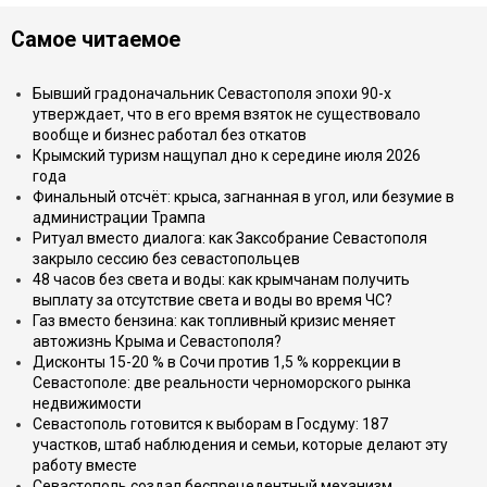
Самое читаемое
Бывший градоначальник Севастополя эпохи 90-х
утверждает, что в его время взяток не существовало
вообще и бизнес работал без откатов
Крымский туризм нащупал дно к середине июля 2026
года
Финальный отсчёт: крыса, загнанная в угол, или безумие в
администрации Трампа
Ритуал вместо диалога: как Заксобрание Севастополя
закрыло сессию без севастопольцев
48 часов без света и воды: как крымчанам получить
выплату за отсутствие света и воды во время ЧС?
Газ вместо бензина: как топливный кризис меняет
автожизнь Крыма и Севастополя?
Дисконты 15-20 % в Сочи против 1,5 % коррекции в
Севастополе: две реальности черноморского рынка
недвижимости
Севастополь готовится к выборам в Госдуму: 187
участков, штаб наблюдения и семьи, которые делают эту
работу вместе
Севастополь создал беспрецедентный механизм