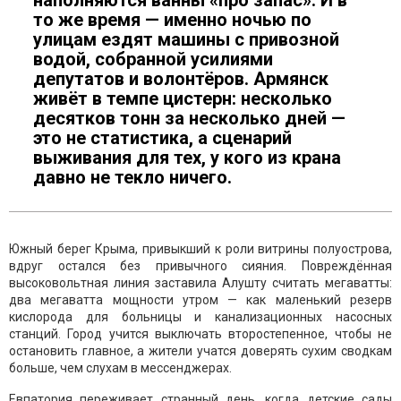
наполняются ванны «про запас». И в
то же время — именно ночью по
улицам ездят машины с привозной
водой, собранной усилиями
депутатов и волонтёров. Армянск
живёт в темпе цистерн: несколько
десятков тонн за несколько дней —
это не статистика, а сценарий
выживания для тех, у кого из крана
давно не текло ничего.
Южный берег Крыма, привыкший к роли витрины полуострова,
вдруг остался без привычного сияния. Повреждённая
высоковольтная линия заставила Алушту считать мегаватты:
два мегаватта мощности утром — как маленький резерв
кислорода для больницы и канализационных насосных
станций. Город учится выключать второстепенное, чтобы не
остановить главное, а жители учатся доверять сухим сводкам
больше, чем слухам в мессенджерах.
Евпатория переживает странный день, когда детские сады