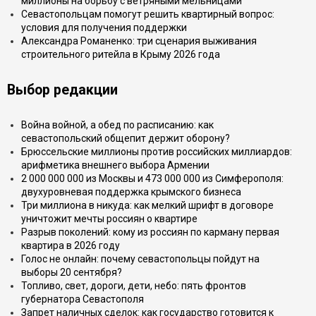
миллионы на борьбу с ветряными мельницами
Севастопольцам помогут решить квартирный вопрос:
условия для получения поддержки
Александра Романенко: три сценария выживания
строительного ритейла в Крыму 2026 года
Выбор редакции
Война войной, а обед по расписанию: как
севастопольский общепит держит оборону?
Брюссельские миллионы против российских миллиардов:
арифметика внешнего выбора Армении
2 000 000 000 из Москвы и 473 000 000 из Симферополя:
двухуровневая поддержка крымского бизнеса
Три миллиона в никуда: как мелкий шрифт в договоре
уничтожит мечты россиян о квартире
Разрыв поколений: кому из россиян по карману первая
квартира в 2026 году
Голос не онлайн: почему севастопольцы пойдут на
выборы 20 сентября?
Топливо, свет, дороги, дети, небо: пять фронтов
губернатора Севастополя
Запрет наличных сделок: как государство готовится к