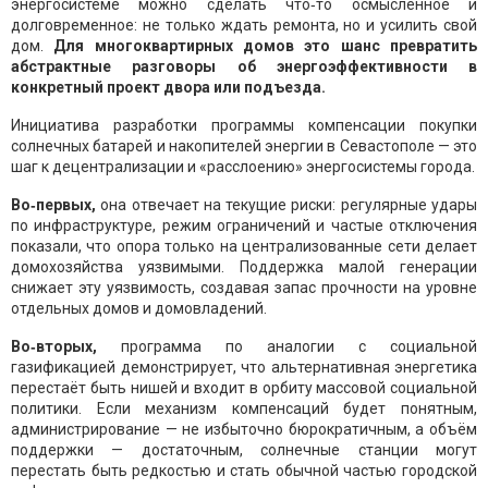
энергосистеме можно сделать что‑то осмысленное и
долговременное: не только ждать ремонта, но и усилить свой
дом.
Для многоквартирных домов это шанс превратить
абстрактные разговоры об энергоэффективности в
конкретный проект двора или подъезда.
Инициатива разработки программы компенсации покупки
солнечных батарей и накопителей энергии в Севастополе — это
шаг к децентрализации и «расслоению» энергосистемы города.
Во‑первых,
она отвечает на текущие риски: регулярные удары
по инфраструктуре, режим ограничений и частые отключения
показали, что опора только на централизованные сети делает
домохозяйства уязвимыми. Поддержка малой генерации
снижает эту уязвимость, создавая запас прочности на уровне
отдельных домов и домовладений.
Во‑вторых,
программа по аналогии с социальной
газификацией демонстрирует, что альтернативная энергетика
перестаёт быть нишей и входит в орбиту массовой социальной
политики. Если механизм компенсаций будет понятным,
администрирование — не избыточно бюрократичным, а объём
поддержки — достаточным, солнечные станции могут
перестать быть редкостью и стать обычной частью городской