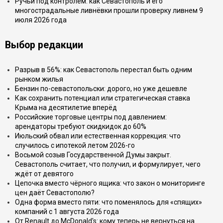
Ручьи под контролем: как Севастополь и его
многострадальные ливнёвки прошли проверку ливнем 9
июля 2026 года
Выбор редакции
Разрыв в 56%: как Севастополь перестал быть одним
рынком жилья
Бензин по-севастопольски: дорого, но уже дешевле
Как сохранить потенциал или стратегическая ставка
Крыма на десятилетие вперёд
Российские торговые центры под давлением:
арендаторы требуют скидкидок до 60%
Июльский обвал или естественная коррекция: что
случилось с ипотекой летом 2026-го
Восьмой созыв Государственной Думы закрыт.
Севастополь считает, что получил, и формулирует, чего
ждёт от девятого
Цепочка вместо чёрного ящика: что закон о мониторинге
цен даёт Севастополю?
Одна форма вместо пяти: что поменялось для «спящих»
компаний с 1 августа 2026 года
От Renault до McDonald's: кому теперь не вернуться на