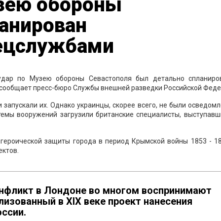
узею обороны
ланирован
пецслужбами
удар по Музею обороны Севастополя был детально спланиро
м сообщает пресс-бюро Службы внешней разведки Российской Феде
запускали их. Однако украинцы, скорее всего, не были осведом
стемы вооружений загрузили британские специалисты, выступавш
героической защиты города в период Крымской войны 1853 - 185
ектов.
конфликт в Лондоне во многом воспринимают
лизованный в XIX веке проект нанесения
ссии.