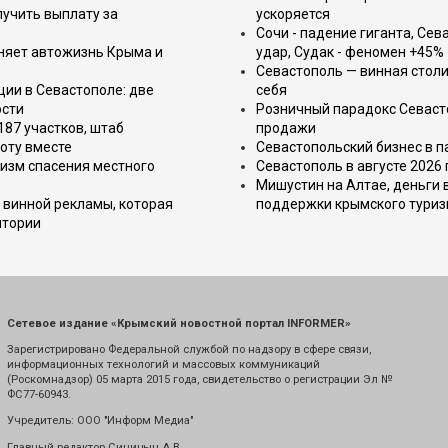
лучить выплату за
ускоряется
Сочи - падение гиганта, Сев
еняет автожизнь Крыма и
удар, Судак - феномен +45%
Севастополь — винная столи
ции в Севастополе: две
себя
ости
Розничный парадокс Севасто
187 участков, штаб
продажи
оту вместе
Севастопольский бизнес в па
изм спасения местного
Севастополь в августе 2026
Мишустин на Алтае, деньги 
 винной рекламы, которая
поддержки крымского тури
итории
Сетевое издание «Крымский новостной портал INFORMER»
Зарегистрировано Федеральной службой по надзору в сфере связи,
информационных технологий и массовых коммуникаций
(Роскомнадзор) 05 марта 2015 года, свидетельство о регистрации Эл №
ФС77-60943.
Учредитель: ООО "Информ Медиа"
Главный редактор Синицын А.В.