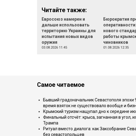
Читайте также:
Евросоюз намерен и
Бюрократия пр
дальше использовать
оперативности
территорию Украины для
нового станда
испытания новых видов
работы крымс
оружия
чиновников
03.08.2026 11:45
01.08.2026 12:35
Самое читаемое
Бывший градоначальник Севастополя эпохи 90
время взяток не существовало вообще и бизн
Крымский туризм нащупал дно к середине ию
Финальный отсчёт: крыса, загнанная в угол, 
Трампа
Ритуал вместо диалога: как Заксобрание Сев
без севастопольцев