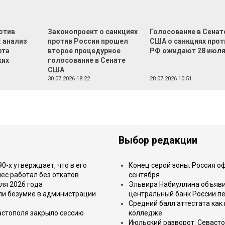
отив
Законопроект о санкциях
Голосование в Сенат
: анализ
против России прошел
США о санкциях прот
рта
второе процедурное
РФ ожидают 28 июл
ких
голосование в Сенате
США
30.07.2026 18:22
28.07.2026 10:51
Выбор редакции
-х утверждает, что в его
Конец серой зоны: Россия о
ес работал без откатов
сентября
ля 2026 года
Эльвира Набиуллина объявил
или безумие в администрации
центральный банк России п
Средний балл аттестата как 
астополя закрыло сессию
колледже
Июльский разворот: Севаст