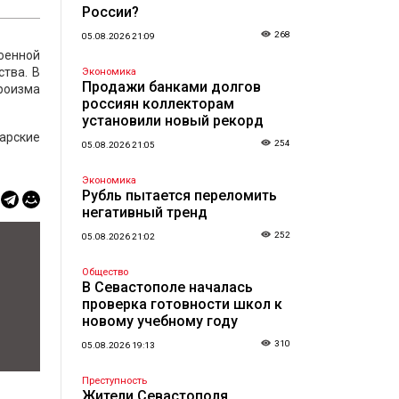
России?
268
05.08.2026 21:09
оенной
тва. В
Экономика
Продажи банками долгов
роизма
россиян коллекторам
установили новый рекорд
варские
254
05.08.2026 21:05
Экономика
Рубль пытается переломить
негативный тренд
252
05.08.2026 21:02
Общество
В Севастополе началась
проверка готовности школ к
новому учебному году
310
05.08.2026 19:13
Преступность
Жители Севастополя