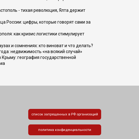
астополь - тихая революция, Ялта держит
ца России: цифры, которые говорят сами за
поля: как кризис логистики стимулирует
узах и сомнениях: кто виноват и что делать?
 года: недвижимость «на всякий случай»
в Крыму: география государственной
зма
список запрещенных в РФ организаций
политика конфиденциальности