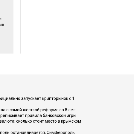
е
ив
я
фициально запускает крипторынок с 1
а о самой жёсткой реформе за 8 лет:
ереписывает правила банковской игры
валюта: сколько стоит место в крымском
ополь останавливается, Симферополь