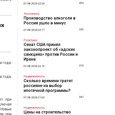
653
07.08.2026 22:24
Экономика
Производство алкоголя в
России ушло в минус
ых
325
07.08.2026 22:17
Политика
Сенат США принял
законопроект об «адских
санкциях» против России и
Ирана
а года,
375
07.08.2026 22:15
а года,
Недвижимость
Сколько времени тратят
россияне на выбор
ипотечной программы?
347
07.08.2026 21:02
ет при
ключая
Недвижимость
 Новые
Цены на строительство
ли при