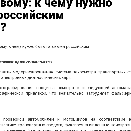
вому: к чему нужно
российским
?
сточник: архив «ИНФОРМЕРа»
овать модернизированная система техосмотра транспортных ср
электронных диагностических карт.
отографирование процесса осмотра с последующей автомати
графической привязкой, что значительно затрудняет фальсиф
ой проверкой автомобилей и мотоциклов на соответствие 
гностику транспортных средств, фиксируя выявленные неисправн
х устранение. Эта процедура отличается от стандартного техни