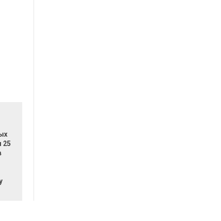
ых
 25
в
у