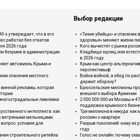
Выбор редакции
-х утверждает, что в его
«Тихие убийцы» и спасение в
ес работал без откатов
здоровья» меняют жизни л
ля 2026 года
Кого вычистят с рынка росс
или безумие в администрации
Кладбище юрлиц или естест
в 2026 году
еняет автожизнь Крыма и
Крым как центр альтернатив
перспективыф
изм спасения местного
Война войной, а обед по ра
держит оборону?
 винной рекламы, которая
Брюссельские миллионы про
итории
внешнего выбора Армении
 многострадальные ливнёвки
2 000 000 000 из Москвы и 4
поддержка крымского бизне
усственного интеллекта: как
Три миллиона в никуда: как
 с ветряными мельницами
россиян о квартире
вопрос: условия для
Разрыв поколений: кому из р
году
ния строительного ритейла
Голос не онлайн: почему се