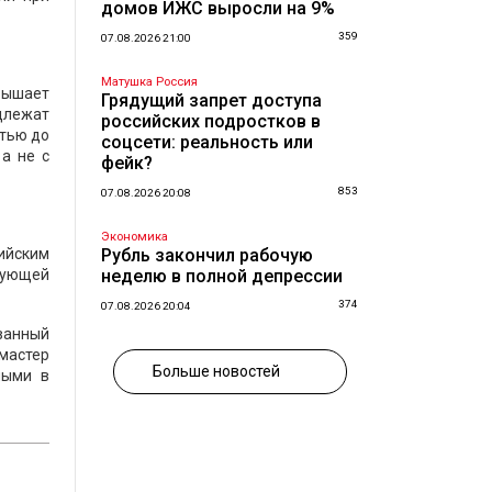
домов ИЖС выросли на 9%
359
07.08.2026 21:00
Матушка Россия
вышает
Грядущий запрет доступа
одлежат
российских подростков в
тью до
соцсети: реальность или
 а не с
фейк?
853
07.08.2026 20:08
Экономика
ийским
Рубль закончил рабочую
вующей
неделю в полной депрессии
374
07.08.2026 20:04
ванный
мастер
Больше новостей
ными в