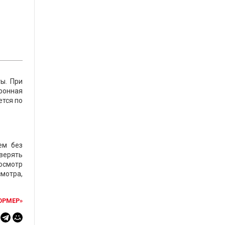
ы. При
тронная
ется по
ем без
верять
хосмотр
смотра,
ОРМЕР»