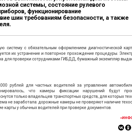
мозной системы, состояние рулевого
приборов, функционирование
вие шин требованиям безопасности, а также
еля.
ую систему с обязательным оформлением диагностической карт
уется их устранение и повторное прохождение процедуры. Элек
пна для проверки сотрудниками ГИБДД, бумажный экземпляр выда
000 рублей для частных водителей за управление автомобил
анировалось, что камеры фиксации нарушений будут про
снутся только владельцев транспортных средств, для которых те
тема не заработала: дорожные камеры не проверяют наличие техо
е карты у обычных водителей при проверке документов.
«ИНФ