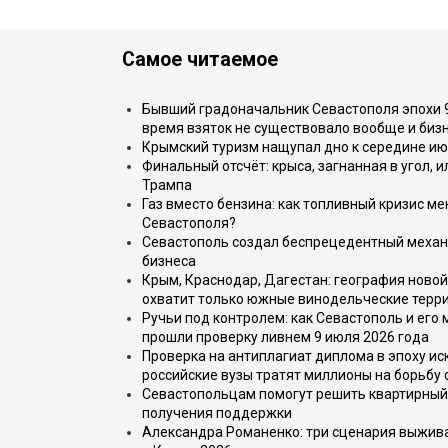
Самое читаемое
Бывший градоначальник Севастополя эпохи 90
время взяток не существовало вообще и бизн
Крымский туризм нащупал дно к середине ию
Финальный отсчёт: крыса, загнанная в угол, 
Трампа
Газ вместо бензина: как топливный кризис м
Севастополя?
Севастополь создал беспрецедентный механ
бизнеса
Крым, Краснодар, Дагестан: география новой
охватит только южные винодельческие терр
Ручьи под контролем: как Севастополь и его
прошли проверку ливнем 9 июля 2026 года
Проверка на антиплагиат диплома в эпоху иск
российские вузы тратят миллионы на борьбу
Севастопольцам помогут решить квартирный 
получения поддержки
Александра Романенко: три сценария выжива