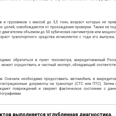
 и грузовиков с массой до 3,5 тонн, возраст которых не пре
ых целей, освобождаются от прохождения проверки. Также не п
с двигателем объемом до 50 кубических сантиметров или мощнос
зраст транспортного средства исчисляется с года его выпуска,
одимо обратиться в пункт техосмотра, аккредитованный Росс
р может осуществить и частный эксперт, обладающий соответст
м. Сначала необходимо предоставить автомобиль в аккредито
егистрационные документы на транспорт (СТС или ПТС). Затем 
редмет повреждений и сверяет фактическое состояние с дан
отографиями.
ктов выполняется углубленная диагностика.