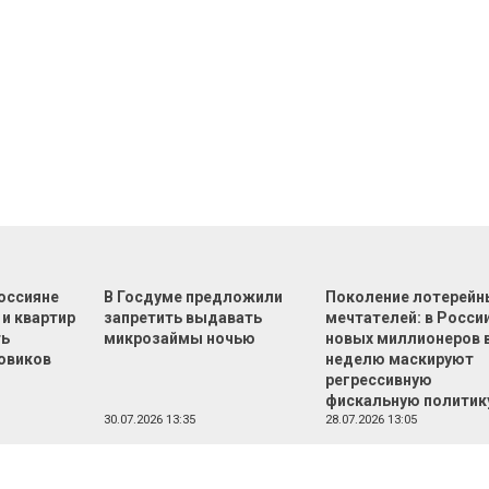
оссияне
В Госдуме предложили
Поколение лотерейн
 и квартир
запретить выдавать
мечтателей: в России
ть
микрозаймы ночью
новых миллионеров 
овиков
неделю маскируют
регрессивную
фискальную политик
30.07.2026 13:35
28.07.2026 13:05