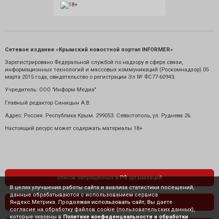
Сетевое издание «Крымский новостной портал INFORMER»
Зарегистрировано Федеральной службой по надзору в сфере связи,
информационных технологий и массовых коммуникаций (Роскомнадзор) 05
марта 2015 года, свидетельство о регистрации Эл № ФС77-60943.
Учредитель: ООО "Информ Медиа"
Главный редактор Синицын А.В.
Адрес: Россия. Республика Крым. 299053. Севастополь, ул. Руднева 26.
Настоящий ресурс может содержать материалы 18+
список запрещенных в РФ организаций
В целях улучшения работы сайта и анализа статистики посещений,
данные обрабатываются с использованием сервиса
Яндекс.Метрика. Продолжая использовать сайт, Вы даете
политика конфиденциальности
согласие на обработку файлов cookie (пользовательских данных),
которые указаны в
Политике конфиденциальности и обработки