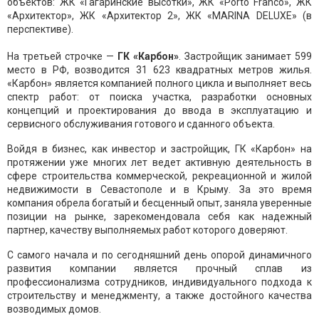
объектов: ЖК «Гагаринские высотки», ЖК «Porto Franco», ЖК
«Архитектор», ЖК «Архитектор 2», ЖК «MARINA DELUXE» (в
перспективе).
На третьей строчке —
ГК «Карбон»
. Застройщик занимает 599
место в РФ, возводится 31 623 квадратных метров жилья.
«Карбон» является компанией полного цикла и выполняет весь
спектр работ: от поиска участка, разработки основных
концепций и проектирования до ввода в эксплуатацию и
сервисного обслуживания готового и сданного объекта.
Войдя в бизнес, как инвестор и застройщик, ГК «Карбон» на
протяжении уже многих лет ведет активную деятельность в
сфере строительства коммерческой, рекреационной и жилой
недвижимости в Севастополе и в Крыму. За это время
компания обрела богатый и бесценный опыт, заняла уверенные
позиции на рынке, зарекомендовала себя как надежный
партнер, качеству выполняемых работ которого доверяют.
С самого начала и по сегодняшний день опорой динамичного
развития компании является прочный сплав из
профессионализма сотрудников, индивидуального подхода к
строительству и менеджменту, а также достойного качества
возводимых домов.