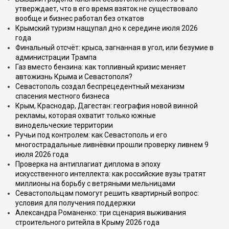
утверждает, что в его время взяток не существовало
вообще и бизнес работал без откатов
Крымский туризм нащупал дно к середине июля 2026
года
Финальный отсчёт: крыса, загнанная в угол, или безумие в
администрации Трампа
Газ вместо бензина: как топливный кризис меняет
автожизнь Крыма и Севастополя?
Севастополь создал беспрецедентный механизм
спасения местного бизнеса
Крым, Краснодар, Дагестан: география новой винной
рекламы, которая охватит только южные
винодельческие территории
Ручьи под контролем: как Севастополь и его
многострадальные ливнёвки прошли проверку ливнем 9
июля 2026 года
Проверка на антиплагиат диплома в эпоху
искусственного интеллекта: как российские вузы тратят
миллионы на борьбу с ветряными мельницами
Севастопольцам помогут решить квартирный вопрос:
условия для получения поддержки
Александра Романенко: три сценария выживания
строительного ритейла в Крыму 2026 года