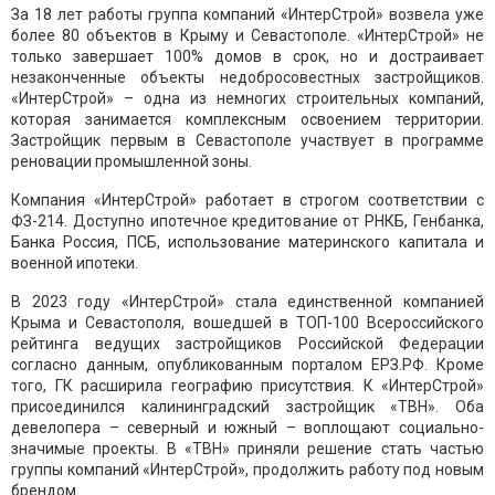
За 18 лет работы группа компаний «ИнтерСтрой» возвела уже
более 80 объектов в Крыму и Севастополе. «ИнтерСтрой» не
только завершает 100% домов в срок, но и достраивает
незаконченные объекты недобросовестных застройщиков.
«ИнтерСтрой» – одна из немногих строительных компаний,
которая занимается комплексным освоением территории.
Застройщик первым в Севастополе участвует в программе
реновации промышленной зоны.
Компания «ИнтерСтрой» работает в строгом соответствии с
ФЗ-214. Доступно ипотечное кредитование от РНКБ, Генбанка,
Банка Россия, ПСБ, использование материнского капитала и
военной ипотеки.
В 2023 году «ИнтерСтрой» стала единственной компанией
Крыма и Севастополя, вошедшей в ТОП-100 Всероссийского
рейтинга ведущих застройщиков Российской Федерации
согласно данным, опубликованным порталом ЕРЗ.РФ. Кроме
того, ГК расширила географию присутствия. К «ИнтерСтрой»
присоединился калининградский застройщик «ТВН». Оба
девелопера – северный и южный – воплощают социально-
значимые проекты. В «ТВН» приняли решение стать частью
группы компаний «ИнтерСтрой», продолжить работу под новым
брендом.