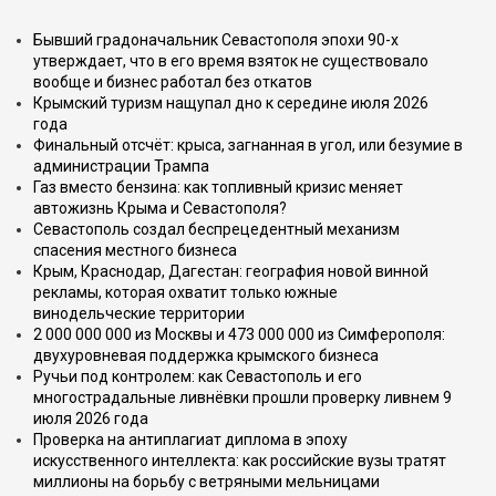
Бывший градоначальник Севастополя эпохи 90-х
утверждает, что в его время взяток не существовало
вообще и бизнес работал без откатов
Крымский туризм нащупал дно к середине июля 2026
года
Финальный отсчёт: крыса, загнанная в угол, или безумие в
администрации Трампа
Газ вместо бензина: как топливный кризис меняет
автожизнь Крыма и Севастополя?
Севастополь создал беспрецедентный механизм
спасения местного бизнеса
Крым, Краснодар, Дагестан: география новой винной
рекламы, которая охватит только южные
винодельческие территории
2 000 000 000 из Москвы и 473 000 000 из Симферополя:
двухуровневая поддержка крымского бизнеса
Ручьи под контролем: как Севастополь и его
многострадальные ливнёвки прошли проверку ливнем 9
июля 2026 года
Проверка на антиплагиат диплома в эпоху
искусственного интеллекта: как российские вузы тратят
миллионы на борьбу с ветряными мельницами