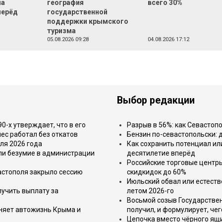
на
география
всего 30%
перёд
государственной
поддержки крымского
туризма
05.08.2026 09:28
04.08.2026 17:12
Выбор редакции
-х утверждает, что в его
Разрыв в 56%: как Севастоп
ес работал без откатов
Бензин по-севастопольски: 
ля 2026 года
Как сохранить потенциал ил
или безумие в администрации
десятилетие вперёд
Российские торговые центр
астополя закрыло сессию
скидкидок до 60%
Июльский обвал или естеств
лучить выплату за
летом 2026-го
Восьмой созыв Государствен
еняет автожизнь Крыма и
получил, и формулирует, чег
Цепочка вместо чёрного ящи