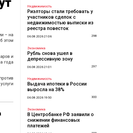
ут
Недвижимость
Риэлторы стали требовать у
участников сделок с
недвижимостью выписки из
реестра повесток
ии – на
298
06.08.2026 21:06
Об этом
Экономика
Рубль снова ушел в
варов и
депрессивную зону
ла года
297
06.08.2026 21:01
 против
Недвижимость
Выдача ипотеки в России
 услуги
выросла на 38%
300
06.08.2026 19:50
Экономика
а
В Центробанке РФ заявили о
снижении финансовых
платежей