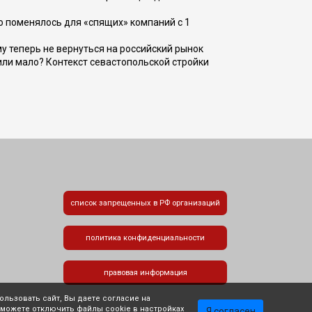
о поменялось для «спящих» компаний с 1
ому теперь не вернуться на российский рынок
или мало? Контекст севастопольской стройки
список запрещенных в РФ организаций
политика конфиденциальности
правовая информация
льзовать сайт, Вы даете согласие на
 можете отключить файлы cookie в настройках
Я согласен