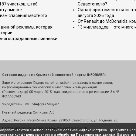
187 участков, штаб
Севастополю?
оту вместе
Одна форма вместо пяти: чт
изм спасения местного
августа 2026 года
От Renault до McDonald's: к
 винной рекламы, которая
13 миллиардов — это много 
итории
 многострадальные ливнёвки
Сетевое издание «Крымский новостной портал INFORMER»
Зарегистрировано Федеральной службой по надзору в сфере связи,
информационных технологий и массовых коммуникаций
(Роскомнадзор) 05 марта 2015 года, свидетельство о регистрации Эл №
ФС77-60943.
Учредитель: ООО "Информ Медиа"
Главный редактор Синицын А.В.
Адрес: Россия. Республика Крым. 299053. Севастополь, ул. Руднева 26.
Настоящий ресурс может содержать материалы 18+
е обрабатываются с использованием сервиса Яндекс.Метрика. Продолжая испо
олитике конфиденциальности и обработки Персональных данных
. Вы всегда