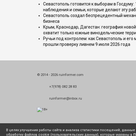
Севастополь готовится к выборам в Госдуму: 
наблюдения и семьи, которые делают эту раб
Севастополь создал беспрецедентный механ
бизнеса
Крым, Краснодар, Дагестан: география новой
охватит только южные винодельческие терр
Ручьи под контролем: как Севастополь и его
прошли проверку ливнем 9 июля 2026 года
© 2014 - 2026 ruinformer.com
+7(978) 082 28 83
ruinformer@inbox.ru
В целях улучшения работы сайта и анализа статистики посещений, данны
обработку файлов cookie (пользовательских данных), которые указаны в
П