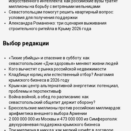
искусственного интеллекта: как российские вузы тратят
миллионы на борьбу с ветряными мельницами
Севастопольцам помогут решить квартирный вопрос:
условия для получения поддержки
Александра Романенко: три сценария выживания
строительного ритейла в Крыму 2026 года
Выбор редакции
«Тихие убийцы» и спасение в субботу: как
севастопольские «Дни здоровья» меняют жизни людей
Кого вычистят с рынка российской недвижимости
Кладбище юрлиц или естественный отбор? Анатомия
крымского бизнеса в 2026 году
Крым как центр альтернативной энергетики: потенциал,
проблемы и перспективыф
Война войной, а обед по расписанию: как
севастопольский общепит держит оборону?
Брюссельские миллионы против российских миллиардов:
арифметика внешнего выбора Армении
2 000 000 000 из Москвы и 473 000 000 из Симферополя:
двухуровневая поддержка крымского бизнеса
Три миллиона в никуда: как мелкий шрифт в договоре