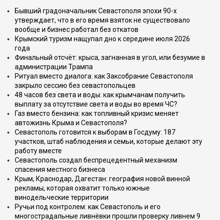
Бывший градоначальник Севастополя эпохи 90-х
утверждает, что в его время взяток не существовало
вообще и бизнес работал без откатов
Крымский туризм нащупал дно к середине июля 2026
года
Финальный отсчёт: крыса, загнанная в угол, или безумие в
администрации Трампа
Ритуал вместо диалога: как Заксобрание Севастополя
закрыло сессию без севастопольцев
48 часов без света и воды: как крымчанам получить
выплату за отсутствие света и воды во время ЧС?
Газ вместо бензина: как топливный кризис меняет
автожизнь Крыма и Севастополя?
Севастополь готовится к выборам в Госдуму: 187
участков, штаб наблюдения и семьи, которые делают эту
работу вместе
Севастополь создал беспрецедентный механизм
спасения местного бизнеса
Крым, Краснодар, Дагестан: география новой винной
рекламы, которая охватит только южные
винодельческие территории
Ручьи под контролем: как Севастополь и его
многострадальные ливнёвки прошли проверку ливнем 9