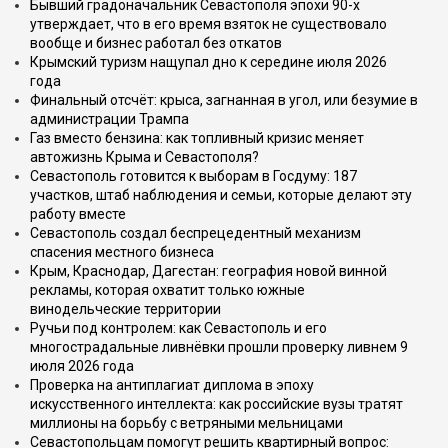
Бывший градоначальник Севастополя эпохи 90-х
утверждает, что в его время взяток не существовало
вообще и бизнес работал без откатов
Крымский туризм нащупал дно к середине июля 2026
года
Финальный отсчёт: крыса, загнанная в угол, или безумие в
администрации Трампа
Газ вместо бензина: как топливный кризис меняет
автожизнь Крыма и Севастополя?
Севастополь готовится к выборам в Госдуму: 187
участков, штаб наблюдения и семьи, которые делают эту
работу вместе
Севастополь создал беспрецедентный механизм
спасения местного бизнеса
Крым, Краснодар, Дагестан: география новой винной
рекламы, которая охватит только южные
винодельческие территории
Ручьи под контролем: как Севастополь и его
многострадальные ливнёвки прошли проверку ливнем 9
июля 2026 года
Проверка на антиплагиат диплома в эпоху
искусственного интеллекта: как российские вузы тратят
миллионы на борьбу с ветряными мельницами
Севастопольцам помогут решить квартирный вопрос: