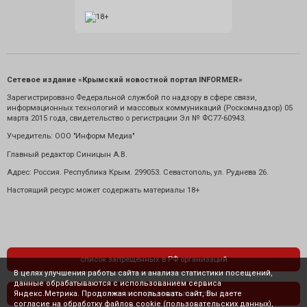
Сетевое издание «Крымский новостной портал INFORMER»
Зарегистрировано Федеральной службой по надзору в сфере связи,
информационных технологий и массовых коммуникаций (Роскомнадзор) 05
марта 2015 года, свидетельство о регистрации Эл № ФС77-60943.
Учредитель: ООО "Информ Медиа"
Главный редактор Синицын А.В.
Адрес: Россия. Республика Крым. 299053. Севастополь, ул. Руднева 26.
Настоящий ресурс может содержать материалы 18+
список запрещенных в РФ организаций
В целях улучшения работы сайта и анализа статистики посещений,
данные обрабатываются с использованием сервиса
Яндекс.Метрика. Продолжая использовать сайт, Вы даете
политика конфиденциальности
согласие на обработку файлов cookie (пользовательских данных),