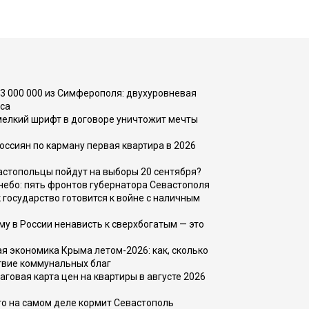
73 000 000 из Симферополя: двухуровневая
са
 мелкий шрифт в договоре уничтожит мечты
оссиян по карману первая квартира в 2026
вастопольцы пойдут на выборы 20 сентября?
, небо: пять фронтов губернатора Севастополя
 государство готовится к войне с наличным
ему в России ненависть к сверхбогатым — это
 экономика Крыма летом-2026: как, сколько
твие коммунальных благ
говая карта цен на квартиры в августе 2026
то на самом деле кормит Севастополь