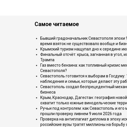
Самое читаемое
Бывший градоначальник Севастополя эпохи 90
время взяток не существовало вообще и бизн
Крымский туризм нащупал дно к середине ию
Финальный отсчёт: крыса, загнанная в угол, 
Трампа
Газ вместо бензина: как топливный кризис м
Севастополя?
Севастополь готовится к выборам в Госдуму: 
наблюдения и семьи, которые делают эту раб
Севастополь создал беспрецедентный механ
бизнеса
Крым, Краснодар, Дагестан: география новой
охватит только южные винодельческие терр
Ручьи под контролем: как Севастополь и его
прошли проверку ливнем 9 июля 2026 года
Проверка на антиплагиат диплома в эпоху иск
российские вузы тратят миллионы на борьбу