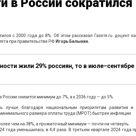
и в России сократился
ился с 2000 года до 8%. Об этом рассказал Газете.ru. доцент 
тета при правительстве РФ
Игорь Балынин.
дности жили 29% россиян, то в июле–сентябре
в России снизится минимум до 7%, а к 2036 году — до 5%.
ить лучше благодаря национальным приоритетам развития и
я минимального размера оплаты труда (МРОТ) быстрее инфляции.
более чем на 38%, а прожиточный минимум — почти на четверть.
 24 года уменьшилась в 4,4 раза. В третьем квартале 2024 года 