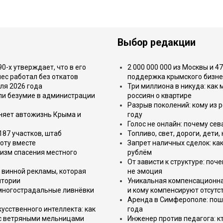
Выбор редакции
-х утверждает, что в его
2 000 000 000 из Москвы и 4
ес работал без откатов
поддержка крымского бизне
ля 2026 года
Три миллиона в никуда: как
или безумие в администрации
россиян о квартире
Разрыв поколений: кому из р
еняет автожизнь Крыма и
году
Голос не онлайн: почему се
187 участков, штаб
Топливо, свет, дороги, дети
оту вместе
Запрет наличных сделок: как
изм спасения местного
рублём
От зависти к структуре: поч
 винной рекламы, которая
не эмоция
итории
Уникальная компенсационная
 многострадальные ливнёвки
и кому компенсируют отсутс
Аренда в Симферополе: поша
усственного интеллекта: как
года
 с ветряными мельницами
Инженер против педагога: к