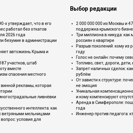
Выбор редакции
-х утверждает, что в его
2 000 000 000 из Москвы и 4
ес работал без откатов
поддержка крымского бизне
ля 2026 года
Три миллиона в никуда: как
или безумие в администрации
россиян о квартире
Разрыв поколений: кому из р
еняет автожизнь Крыма и
году
Голос не онлайн: почему се
187 участков, штаб
Топливо, свет, дороги, дети
оту вместе
Запрет наличных сделок: как
изм спасения местного
рублём
От зависти к структуре: поч
 винной рекламы, которая
не эмоция
итории
Уникальная компенсационная
 многострадальные ливнёвки
и кому компенсируют отсутс
Аренда в Симферополе: поша
усственного интеллекта: как
года
 с ветряными мельницами
Инженер против педагога: к
вопрос: условия для