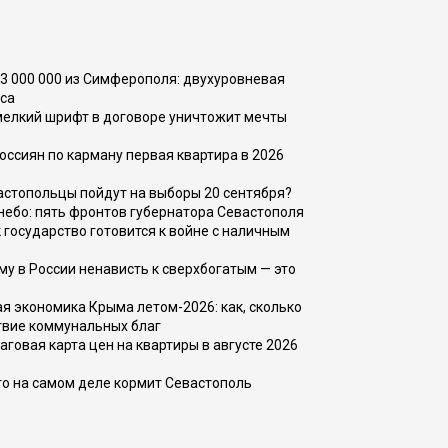
73 000 000 из Симферополя: двухуровневая
са
 мелкий шрифт в договоре уничтожит мечты
оссиян по карману первая квартира в 2026
вастопольцы пойдут на выборы 20 сентября?
, небо: пять фронтов губернатора Севастополя
 государство готовится к войне с наличным
ему в России ненависть к сверхбогатым — это
 экономика Крыма летом-2026: как, сколько
твие коммунальных благ
говая карта цен на квартиры в августе 2026
то на самом деле кормит Севастополь