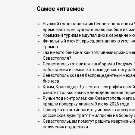
Самое читаемое
Бывший градоначальник Севастополя эпохи 90
время взяток не существовало вообще и бизн
Крымский туризм нащупал дно к середине ию
Финальный отсчёт: крыса, загнанная в угол, 
Трампа
Газ вместо бензина: как топливный кризис м
Севастополя?
Севастополь готовится к выборам в Госдуму: 
наблюдения и семьи, которые делают эту раб
Севастополь создал беспрецедентный механ
бизнеса
Крым, Краснодар, Дагестан: география новой
охватит только южные винодельческие терр
Ручьи под контролем: как Севастополь и его
прошли проверку ливнем 9 июля 2026 года
Проверка на антиплагиат диплома в эпоху иск
российские вузы тратят миллионы на борьбу
Севастопольцам помогут решить квартирный 
получения поддержки