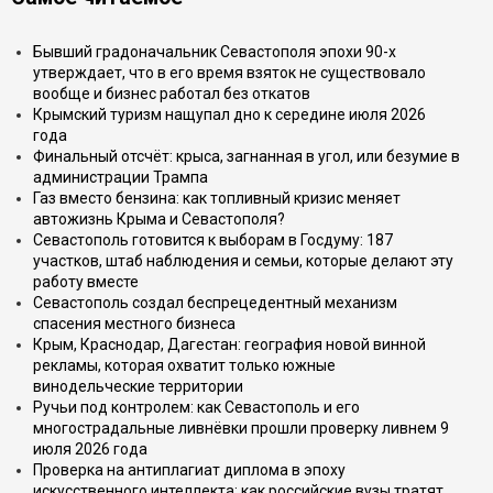
Бывший градоначальник Севастополя эпохи 90-х
утверждает, что в его время взяток не существовало
вообще и бизнес работал без откатов
Крымский туризм нащупал дно к середине июля 2026
года
Финальный отсчёт: крыса, загнанная в угол, или безумие в
администрации Трампа
Газ вместо бензина: как топливный кризис меняет
автожизнь Крыма и Севастополя?
Севастополь готовится к выборам в Госдуму: 187
участков, штаб наблюдения и семьи, которые делают эту
работу вместе
Севастополь создал беспрецедентный механизм
спасения местного бизнеса
Крым, Краснодар, Дагестан: география новой винной
рекламы, которая охватит только южные
винодельческие территории
Ручьи под контролем: как Севастополь и его
многострадальные ливнёвки прошли проверку ливнем 9
июля 2026 года
Проверка на антиплагиат диплома в эпоху
искусственного интеллекта: как российские вузы тратят