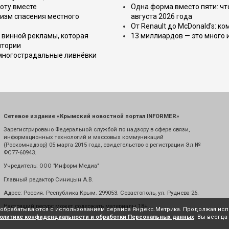
оту вместе
Одна форма вместо пяти: чт
изм спасения местного
августа 2026 года
От Renault до McDonald's: к
 винной рекламы, которая
13 миллиардов — это много 
итории
 многострадальные ливнёвки
Сетевое издание «Крымский новостной портал INFORMER»
Зарегистрировано Федеральной службой по надзору в сфере связи,
информационных технологий и массовых коммуникаций
(Роскомнадзор) 05 марта 2015 года, свидетельство о регистрации Эл №
ФС77-60943.
Учредитель: ООО "Информ Медиа"
Главный редактор Синицын А.В.
Адрес: Россия. Республика Крым. 299053. Севастополь, ул. Руднева 26.
Настоящий ресурс может содержать материалы 18+
е обрабатываются с использованием сервиса Яндекс.Метрика. Продолжая испо
олитике конфиденциальности и обработки Персональных данных
. Вы всегда