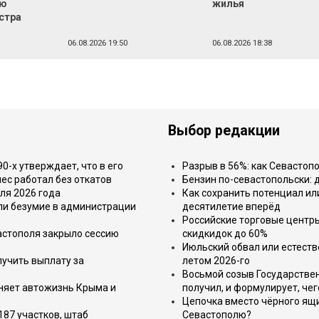
ью
жилья
стра
06.08.2026 19:50
06.08.2026 18:38
Выбор редакции
-х утверждает, что в его
Разрыв в 56%: как Севастоп
ес работал без откатов
Бензин по-севастопольски: 
ля 2026 года
Как сохранить потенциал ил
или безумие в администрации
десятилетие вперёд
Российские торговые центр
астополя закрыло сессию
скидкидок до 60%
Июльский обвал или естеств
лучить выплату за
летом 2026-го
Восьмой созыв Государствен
еняет автожизнь Крыма и
получил, и формулирует, чег
Цепочка вместо чёрного ящи
187 участков, штаб
Севастополю?