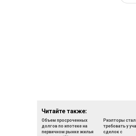
Читайте также:
Объем просроченных
Риэлторы стал
долгов по ипотеке на
требовать у уч
первичном рынке жилья
сделок с