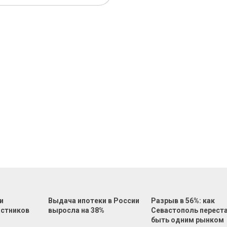
и
Выдача ипотеки в России
Разрыв в 56%: как
астников
выросла на 38%
Севастополь перест
быть одним рынком