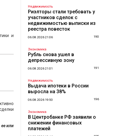
и
Недвижимость
Риэлторы стали требовать у
участников сделок с
недвижимостью выписки из
реестра повесток
тики и
190
06.08.2026 21:06
Экономика
Рубль снова ушел в
депрессивную зону
191
06.08.2026 21:01
Недвижимость
Выдача ипотеки в России
выросла на 38%
196
06.08.2026 19:50
активно
 сделки
Экономика
В Центробанке РФ заявили о
снижении финансовых
 ее или
платежей