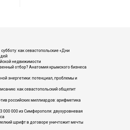
 субботу: как севастопольские «Дни
юдей
ийской недвижимости
венный отбор? Анатомия крымского бизнеса
ной энергетики: потенциал, проблемы и
списанию: как севастопольский общепит
тив российских миллиардов: арифметика
73 000 000 из Симферополя: двухуровневая
са
 мелкий шрифт в договоре уничтожит мечты