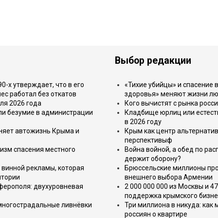
Выбор редакции
-х утверждает, что в его
«Тихие убийцы» и спасение в
ес работал без откатов
здоровья» меняют жизни л
ля 2026 года
Кого вычистят с рынка росс
или безумие в администрации
Кладбище юрлиц или естест
в 2026 году
еняет автожизнь Крыма и
Крым как центр альтернатив
перспективыф
изм спасения местного
Война войной, а обед по ра
держит оборону?
 винной рекламы, которая
Брюссельские миллионы про
итории
внешнего выбора Армении
имферополя: двухуровневая
2 000 000 000 из Москвы и 4
поддержка крымского бизне
 многострадальные ливнёвки
Три миллиона в никуда: как
россиян о квартире