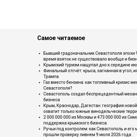
Самое читаемое
Бывший градоначальник Севастополя эпохи 90
время взяток не существовало вообще и бизн
Крымский туризм нащупал дно к середине ию
Финальный отсчёт: крыса, загнанная в угол, 
Трампа
Газ вместо бензина: как топливный кризис м
Севастополя?
Севастополь создал беспрецедентный механ
бизнеса
Крым, Краснодар, Дагестан: география новой
охватит только южные винодельческие терр
2 000 000 000 из Москвы и 473 000 000 из С
поддержка крымского бизнеса
Ручьи под контролем: как Севастополь и его
прошли проверку ливнем 9 июля 2026 года