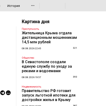
•••
с
История
Картина дня
Преступность
Жительница Крыма отдала
дистанционным мошенникам
14,5 млн рублей
321
08.08.2026 22:45
Общество
В Севастополе создали
единую службу по уходу за
реками и водоемами
393
08.08.2026 19:57
Недвижимость
Правительство РФ готовит
запуск льготной ипотеки для
достройки жилья в Крыму
387