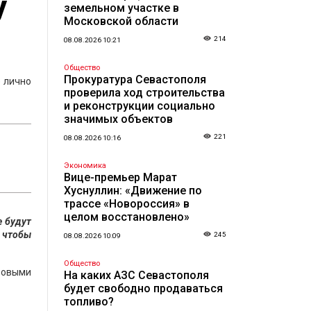
у
земельном участке в
Московской области
214
08.08.2026 10:21
Общество
Прокуратура Севастополя
е лично
проверила ход строительства
и реконструкции социально
значимых объектов
221
08.08.2026 10:16
Экономика
Вице-премьер Марат
Хуснуллин: «Движение по
трассе «Новороссия» в
целом восстановлено»
е будут
 чтобы
245
08.08.2026 10:09
Общество
ровыми
На каких АЗС Севастополя
будет свободно продаваться
топливо?