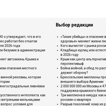
Выбор редакции
-х утверждает, что в его
«Тихие убийцы» и спасение в
ес работал без откатов
здоровья» меняют жизни л
ля 2026 года
Кого вычистят с рынка росс
или безумие в администрации
Кладбище юрлиц или естест
в 2026 году
еняет автожизнь Крыма и
Крым как центр альтернатив
перспективыф
изм спасения местного
Война войной, а обед по ра
держит оборону?
 винной рекламы, которая
Брюссельские миллионы про
итории
внешнего выбора Армении
 многострадальные ливнёвки
2 000 000 000 из Москвы и 4
поддержка крымского бизне
усственного интеллекта: как
Три миллиона в никуда: как
 с ветряными мельницами
россиян о квартире
вопрос: условия для
Разрыв поколений: кому из р