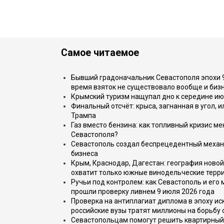
Самое читаемое
Бывший градоначальник Севастополя эпохи 90
время взяток не существовало вообще и бизн
Крымский туризм нащупал дно к середине ию
Финальный отсчёт: крыса, загнанная в угол, 
Трампа
Газ вместо бензина: как топливный кризис м
Севастополя?
Севастополь создал беспрецедентный механ
бизнеса
Крым, Краснодар, Дагестан: география новой
охватит только южные винодельческие терр
Ручьи под контролем: как Севастополь и его
прошли проверку ливнем 9 июля 2026 года
Проверка на антиплагиат диплома в эпоху иск
российские вузы тратят миллионы на борьбу
Севастопольцам помогут решить квартирный 