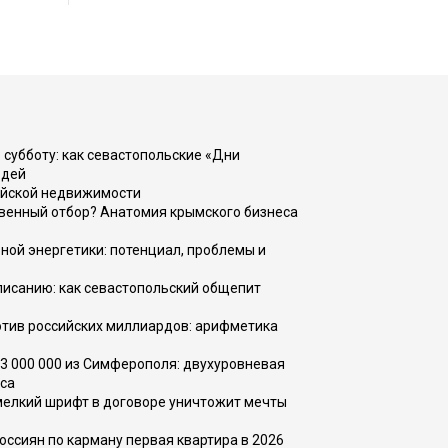
 субботу: как севастопольские «Дни
юдей
ийской недвижимости
венный отбор? Анатомия крымского бизнеса
ной энергетики: потенциал, проблемы и
списанию: как севастопольский общепит
тив российских миллиардов: арифметика
73 000 000 из Симферополя: двухуровневая
са
 мелкий шрифт в договоре уничтожит мечты
оссиян по карману первая квартира в 2026