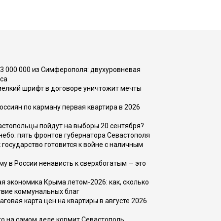
73 000 000 из Симферополя: двухуровневая
са
 мелкий шрифт в договоре уничтожит мечты
оссиян по карману первая квартира в 2026
вастопольцы пойдут на выборы 20 сентября?
, небо: пять фронтов губернатора Севастополя
 государство готовится к войне с наличным
ему в России ненависть к сверхбогатым — это
 экономика Крыма летом-2026: как, сколько
твие коммунальных благ
говая карта цен на квартиры в августе 2026
то на самом деле кормит Севастополь