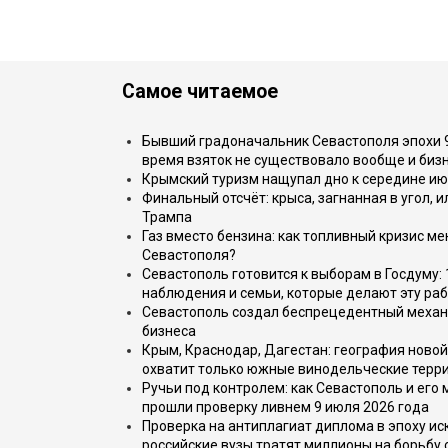
Самое читаемое
Бывший градоначальник Севастополя эпохи 90
время взяток не существовало вообще и бизн
Крымский туризм нащупал дно к середине ию
Финальный отсчёт: крыса, загнанная в угол, 
Трампа
Газ вместо бензина: как топливный кризис м
Севастополя?
Севастополь готовится к выборам в Госдуму: 
наблюдения и семьи, которые делают эту раб
Севастополь создал беспрецедентный механ
бизнеса
Крым, Краснодар, Дагестан: география новой
охватит только южные винодельческие терр
Ручьи под контролем: как Севастополь и его
прошли проверку ливнем 9 июля 2026 года
Проверка на антиплагиат диплома в эпоху иск
российские вузы тратят миллионы на борьбу