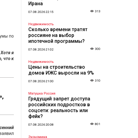
Ирана
313
07.08.2026 22:15
Недвижимость
Сколько времени тратят
россияне на выбор
думы по
ипотечной программы?
300
07.08.2026 21:02
 Хотя я
, что к
Недвижимость
Цены на строительство
домов ИЖС выросли на 9%
310
07.08.2026 21:00
Матушка Россия
»,
Грядущий запрет доступа
российских подростков в
соцсети: реальность или
фейк?
801
07.08.2026 20:08
осенний
 заявил
Экономика