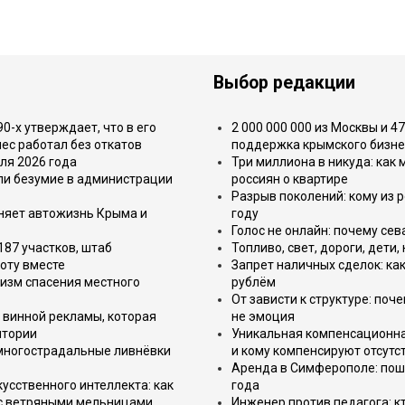
Выбор редакции
-х утверждает, что в его
2 000 000 000 из Москвы и 4
ес работал без откатов
поддержка крымского бизне
ля 2026 года
Три миллиона в никуда: как
или безумие в администрации
россиян о квартире
Разрыв поколений: кому из р
еняет автожизнь Крыма и
году
Голос не онлайн: почему се
187 участков, штаб
Топливо, свет, дороги, дети
оту вместе
Запрет наличных сделок: как
изм спасения местного
рублём
От зависти к структуре: поч
 винной рекламы, которая
не эмоция
итории
Уникальная компенсационная
 многострадальные ливнёвки
и кому компенсируют отсутс
Аренда в Симферополе: поша
усственного интеллекта: как
года
 с ветряными мельницами
Инженер против педагога: к