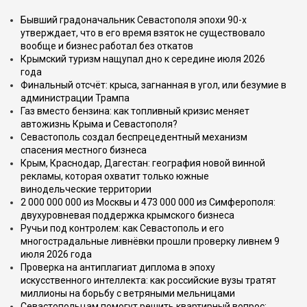
Бывший градоначальник Севастополя эпохи 90-х
утверждает, что в его время взяток не существовало
вообще и бизнес работал без откатов
Крымский туризм нащупал дно к середине июля 2026
года
Финальный отсчёт: крыса, загнанная в угол, или безумие в
администрации Трампа
Газ вместо бензина: как топливный кризис меняет
автожизнь Крыма и Севастополя?
Севастополь создал беспрецедентный механизм
спасения местного бизнеса
Крым, Краснодар, Дагестан: география новой винной
рекламы, которая охватит только южные
винодельческие территории
2 000 000 000 из Москвы и 473 000 000 из Симферополя:
двухуровневая поддержка крымского бизнеса
Ручьи под контролем: как Севастополь и его
многострадальные ливнёвки прошли проверку ливнем 9
июля 2026 года
Проверка на антиплагиат диплома в эпоху
искусственного интеллекта: как российские вузы тратят
миллионы на борьбу с ветряными мельницами
Севастопольцам помогут решить квартирный вопрос: