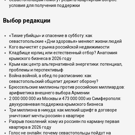
условия для получения поддержки
Выбор редакции
«Тихие убийцы» и спасение в субботу: как
севастопольские «Дни здоровья» меняют жизни людей
Кого вычистят с рынка российской недвижимости
Кладбище юрлиц или естественный отбор? Анатомия
крымского бизнеса в 2026 году
Крым как центр альтернативной энергетики: потенциал,
проблемы и перспективыф
Война войной, а обед по расписанию: как
севастопольский общепит держит оборону?
Брюссельские миллионы против российских миллиардов:
арифметика внешнего выбора Армении
2 000 000 000 из Москвы и 473 000 000 из Симферополя:
двухуровневая поддержка крымского бизнеса
Три миллиона в никуда: как мелкий шрифт в договоре
уничтожит мечты россиян о квартире
Разрыв поколений: кому из россиян по карману первая
квартира в 2026 году
Голос не онлайн: почему севастопольцы пойдут на