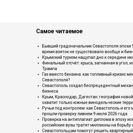
Самое читаемое
Бывший градоначальник Севастополя эпохи 90
время взяток не существовало вообще и бизн
Крымский туризм нащупал дно к середине ию
Финальный отсчёт: крыса, загнанная в угол, 
Трампа
Газ вместо бензина: как топливный кризис м
Севастополя?
Севастополь создал беспрецедентный механ
бизнеса
Крым, Краснодар, Дагестан: география новой
охватит только южные винодельческие терр
Ручьи под контролем: как Севастополь и его
прошли проверку ливнем 9 июля 2026 года
Проверка на антиплагиат диплома в эпоху иск
российские вузы тратят миллионы на борьбу
Севастопольцам помогут решить квартирный 