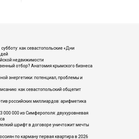
 субботу: как севастопольские «Дни
юдей
ийской недвижимости
венный отбор? Анатомия крымского бизнеса
ной энергетики: потенциал, проблемы и
списанию: как севастопольский общепит
тив российских миллиардов: арифметика
73 000 000 из Симферополя: двухуровневая
са
 мелкий шрифт в договоре уничтожит мечты
оссиян по карману первая квартира в 2026