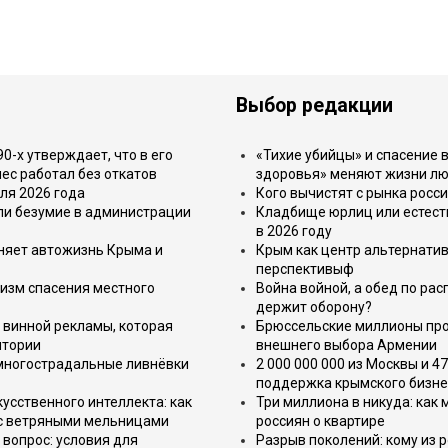
Выбор редакции
-х утверждает, что в его
«Тихие убийцы» и спасение в
ес работал без откатов
здоровья» меняют жизни л
ля 2026 года
Кого вычистят с рынка росс
или безумие в администрации
Кладбище юрлиц или естест
в 2026 году
еняет автожизнь Крыма и
Крым как центр альтернатив
перспективыф
изм спасения местного
Война войной, а обед по ра
держит оборону?
 винной рекламы, которая
Брюссельские миллионы про
итории
внешнего выбора Армении
 многострадальные ливнёвки
2 000 000 000 из Москвы и 4
поддержка крымского бизне
усственного интеллекта: как
Три миллиона в никуда: как
 с ветряными мельницами
россиян о квартире
вопрос: условия для
Разрыв поколений: кому из р