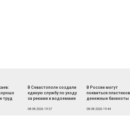
аев:
В Севастополе создали
В России могут
хорошо
единую службу по уходу
появиться пластико
н труд
за реками и водоемами
денежные банкноты
08.08.2026 19:57
08.08.2026 19:44