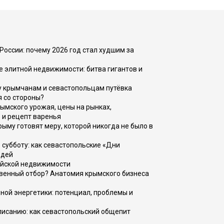
России: почему 2026 год стал худшим за
е элитной недвижимости: битва гигантов и
у крымчанам и севастопольцам путёвка
я со стороны?
рымского урожая, цены на рынках,
 и рецепт варенья
рыму готовят меру, которой никогда не было в
 субботу: как севастопольские «Дни
юдей
ийской недвижимости
венный отбор? Анатомия крымского бизнеса
ной энергетики: потенциал, проблемы и
списанию: как севастопольский общепит