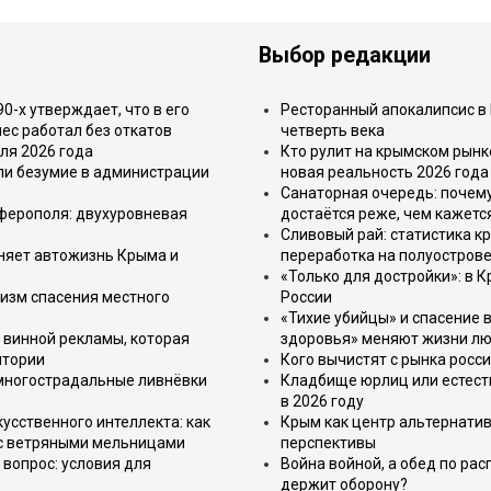
Выбор редакции
-х утверждает, что в его
Ресторанный апокалипсис в 
ес работал без откатов
четверть века
ля 2026 года
Кто рулит на крымском рынк
или безумие в администрации
новая реальность 2026 года
Санаторная очередь: почем
имферополя: двухуровневая
достаётся реже, чем кажетс
Сливовый рай: статистика к
еняет автожизнь Крыма и
переработка на полуострове
«Только для достройки»: в К
изм спасения местного
России
«Тихие убийцы» и спасение в
 винной рекламы, которая
здоровья» меняют жизни л
итории
Кого вычистят с рынка росс
 многострадальные ливнёвки
Кладбище юрлиц или естест
в 2026 году
усственного интеллекта: как
Крым как центр альтернатив
 с ветряными мельницами
перспективы
вопрос: условия для
Война войной, а обед по ра
держит оборону?