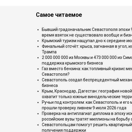
Самое читаемое
Бывший градоначальник Севастополя эпохи 90
время взяток не существовало вообще и бизн
Крымский туризм нащупал дно к середине ию
Финальный отсчёт: крыса, загнанная в угол, 
Трампа
2 000 000 000 из Москвы и 473 000 000 из С
поддержка крымского бизнеса
Газ вместо бензина: как топливный кризис м
Севастополя?
Севастополь создал беспрецедентный механ
бизнеса
Крым, Краснодар, Дагестан: география новой
охватит только южные винодельческие терр
Ручьи под контролем: как Севастополь и его
прошли проверку ливнем 9 июля 2026 года
Проверка на антиплагиат диплома в эпоху иск
российские вузы тратят миллионы на борьбу
Севастопольцам помогут решить квартирный 
получения поддержки