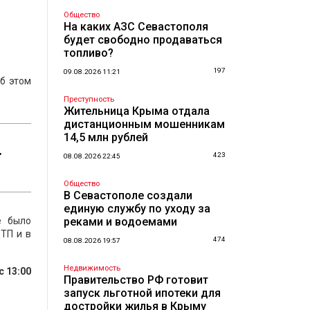
Общество
На каких АЗС Севастополя
будет свободно продаваться
топливо?
197
09.08.2026 11:21
Об этом
Преступность
Жительница Крыма отдала
дистанционным мошенникам
14,5 млн рублей
.
423
08.08.2026 22:45
Общество
В Севастополе создали
единую службу по уходу за
е было
реками и водоемами
ДТП и в
474
08.08.2026 19:57
Недвижимость
 13:00
Правительство РФ готовит
запуск льготной ипотеки для
достройки жилья в Крыму