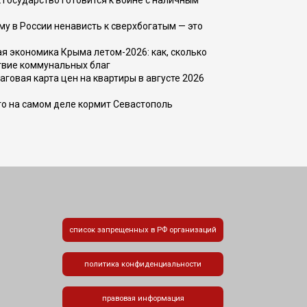
 государство готовится к войне с наличным
ему в России ненависть к сверхбогатым — это
 экономика Крыма летом-2026: как, сколько
твие коммунальных благ
говая карта цен на квартиры в августе 2026
то на самом деле кормит Севастополь
список запрещенных в РФ организаций
политика конфиденциальности
правовая информация