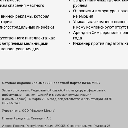
оту вместе
Запрет наличных сделок: как
изм спасения местного
рублём
От зависти к структуре: поч
 винной рекламы, которая
не эмоция
итории
Уникальная компенсационная
 многострадальные ливнёвки
и кому компенсируют отсутс
Аренда в Симферополе: поша
усственного интеллекта: как
года
 с ветряными мельницами
Инженер против педагога: к
вопрос: условия для
Сетевое издание «Крымский новостной портал INFORMER»
Зарегистрировано Федеральной службой по надзору в сфере связи,
информационных технологий и массовых коммуникаций
(Роскомнадзор) 05 марта 2015 года, свидетельство о регистрации Эл №
ФС77-60943.
Учредитель: ООО "Информ Медиа"
Главный редактор Синицын А.В.
Адрес: Россия. Республика Крым. 299053. Севастополь, ул. Руднева 26.