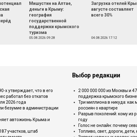
 потенциал
Мишустин на Алтае,
Загрузка отелей Кры
еская
деньги в Крыму:
августе составляет
на
география
всего 30%
перёд
государственной
поддержки крымского
туризма
05.08.2026 09:28
04.08.2026 17:12
Выбор редакции
-х утверждает, что в его
2 000 000 000 из Москвы и 4
ес работал без откатов
поддержка крымского бизне
ля 2026 года
Три миллиона в никуда: как
или безумие в администрации
россиян о квартире
Разрыв поколений: кому из р
еняет автожизнь Крыма и
году
Голос не онлайн: почему се
187 участков, штаб
Топливо, свет, дороги, дети