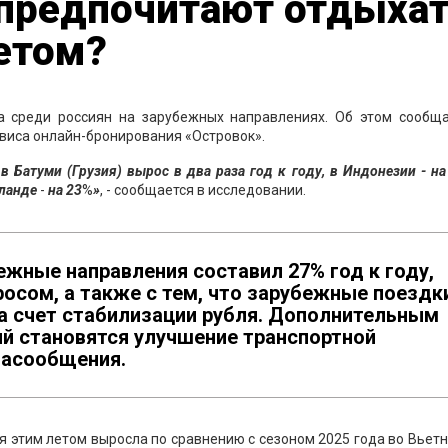
 предпочитают отдыха
етом?
а среди россиян на зарубежных направлениях. Об этом сообща
виса онлайн-бронирования «Островок».
 Батуми (Грузия) вырос в два раза год к году, в Индонезии - на
иланде
-
на 23
%
»
, - сообщается в исследовании.
бежные направления составил 27% год к году,
осом, а также с тем, что зарубежные поездк
за счет стабилизации рубля. Дополнительным
ий становятся улучшение транспортной
иасообщения.
 этим летом выросла по сравнению с сезоном 2025 года во Вьет