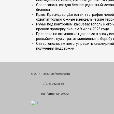
наблюдения и семьи, которые делают эту раб
Севастополь создал беспрецедентный механ
бизнеса
Крым, Краснодар, Дагестан: география новой
охватит только южные винодельческие терр
Ручьи под контролем: как Севастополь и его
прошли проверку ливнем 9 июля 2026 года
Проверка на антиплагиат диплома в эпоху иск
российские вузы тратят миллионы на борьбу
Севастопольцам помогут решить квартирный 
получения поддержки
© 2014 - 2026 ruinformer.com
+7(978) 082 28 83
ruinformer@inbox.ru