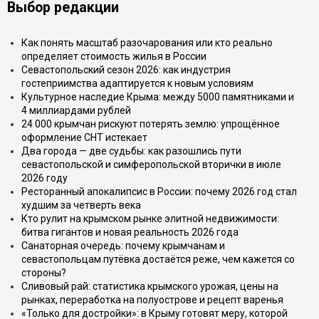
Выбор редакции
Как понять масштаб разочарования или кто реально
определяет стоимость жилья в России
Севастопольский сезон 2026: как индустрия
гостеприимства адаптируется к новым условиям
Культурное наследие Крыма: между 5000 памятниками и
4 миллиардами рублей
24 000 крымчан рискуют потерять землю: упрощённое
оформление СНТ истекает
Два города — две судьбы: как разошлись пути
севастопольской и симферопольской вторички в июле
2026 году
Ресторанный апокалипсис в России: почему 2026 год стал
худшим за четверть века
Кто рулит на крымском рынке элитной недвижимости:
битва гигантов и новая реальность 2026 года
Санаторная очередь: почему крымчанам и
севастопольцам путёвка достаётся реже, чем кажется со
стороны?
Сливовый рай: статистика крымского урожая, цены на
рынках, переработка на полуострове и рецепт варенья
«Только для достройки»: в Крыму готовят меру, которой