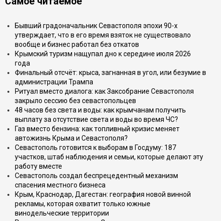
Самое читаемое
Бывший градоначальник Севастополя эпохи 90-х
утверждает, что в его время взяток не существовало
вообще и бизнес работал без откатов
Крымский туризм нащупал дно к середине июля 2026
года
Финальный отсчёт: крыса, загнанная в угол, или безумие в
администрации Трампа
Ритуал вместо диалога: как Заксобрание Севастополя
закрыло сессию без севастопольцев
48 часов без света и воды: как крымчанам получить
выплату за отсутствие света и воды во время ЧС?
Газ вместо бензина: как топливный кризис меняет
автожизнь Крыма и Севастополя?
Севастополь готовится к выборам в Госдуму: 187
участков, штаб наблюдения и семьи, которые делают эту
работу вместе
Севастополь создал беспрецедентный механизм
спасения местного бизнеса
Крым, Краснодар, Дагестан: география новой винной
рекламы, которая охватит только южные
винодельческие территории