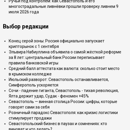
Ручьи под контролем: как Севастополь и его
многострадальные ливнёвки прошли проверку ливнем 9
июля 2026 года
Выбор редакции
Конец серой зоны: Россия официально запускает
крипторынок с 1 сентября
Эльвира Набиуллина объявила о самой жёсткой реформе
за 8 лет: центральный банк России переписывает
правила банковской игры
Средний балл аттестата как валюта: сколько стоит место
в крымском колледже
Июльский разворот: Севастополь останавливается,
Симферополь ускоряется
Сочи - падение гиганта, Севастополь - тихая революция,
Ялта держит удар, Судак - феномен +45%
Севастополь — винная столица России: цифры, которые
говорят сами за себя
Розничный парадокс Севастополя: как кризис логистики
стимулирует продажи
Севастопольский бизнес в паузах и сомнениях: кто
виноват и что делать?