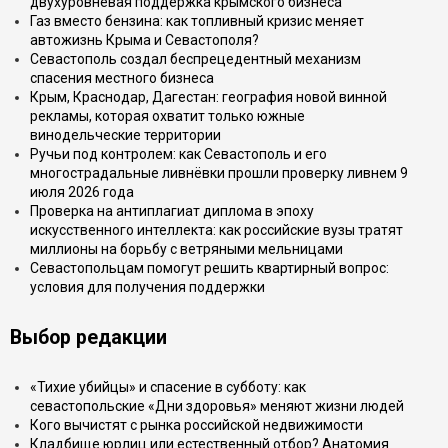
двухуровневая поддержка крымского бизнеса
Газ вместо бензина: как топливный кризис меняет
автожизнь Крыма и Севастополя?
Севастополь создал беспрецедентный механизм
спасения местного бизнеса
Крым, Краснодар, Дагестан: география новой винной
рекламы, которая охватит только южные
винодельческие территории
Ручьи под контролем: как Севастополь и его
многострадальные ливнёвки прошли проверку ливнем 9
июля 2026 года
Проверка на антиплагиат диплома в эпоху
искусственного интеллекта: как российские вузы тратят
миллионы на борьбу с ветряными мельницами
Севастопольцам помогут решить квартирный вопрос:
условия для получения поддержки
Выбор редакции
«Тихие убийцы» и спасение в субботу: как
севастопольские «Дни здоровья» меняют жизни людей
Кого вычистят с рынка российской недвижимости
Кладбище юрлиц или естественный отбор? Анатомия