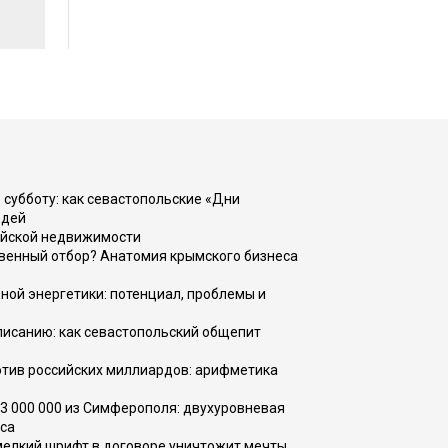
 субботу: как севастопольские «Дни
юдей
ийской недвижимости
венный отбор? Анатомия крымского бизнеса
ной энергетики: потенциал, проблемы и
списанию: как севастопольский общепит
тив российских миллиардов: арифметика
73 000 000 из Симферополя: двухуровневая
са
 мелкий шрифт в договоре уничтожит мечты