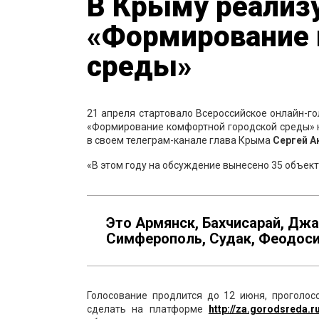
В Крыму реализу
«Формирование 
среды»
21 апреля стартовало Всероссийское онлайн-г
«Формирование комфортной городской среды» н
в своем телеграм-канале глава Крыма
Сергей А
«В этом году на обсуждение вынесено 35 объек
Это Армянск, Бахчисарай, Джан
Симферополь, Судак, Феодосия
Голосование продлится до 12 июня, проголо
сделать на платформе
http://za.gorodsreda.r