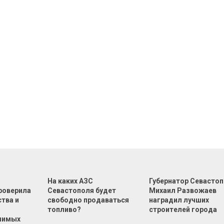
На каких АЗС
Губернатор Севасто
роверила
Севастополя будет
Михаил Развожаев
тва и
свободно продаваться
наградил лучших
топливо?
строителей города
чимых