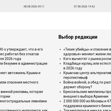
08.08.2026 09:11
07.08.2026 19:42
Выбор редакции
-х утверждает, что в его
«Тихие убийцы» и спасение в
ес работал без откатов
здоровья» меняют жизни л
ля 2026 года
Кого вычистят с рынка росс
или безумие в администрации
Кладбище юрлиц или естест
в 2026 году
еняет автожизнь Крыма и
Крым как центр альтернатив
перспективыф
изм спасения местного
Война войной, а обед по ра
держит оборону?
 винной рекламы, которая
Брюссельские миллионы про
итории
внешнего выбора Армении
 многострадальные ливнёвки
2 000 000 000 из Москвы и 4
поддержка крымского бизне
усственного интеллекта: как
Три миллиона в никуда: как