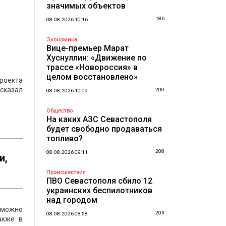
значимых объектов
186
08.08.2026 10:16
Экономика
Вице-премьер Марат
Хуснуллин: «Движение по
трассе «Новороссия» в
целом восстановлено»
проекта
ссказал
200
08.08.2026 10:09
Общество
На каких АЗС Севастополя
будет свободно продаваться
топливо?
208
08.08.2026 09:11
и,
Происшествия
ПВО Севастополя сбило 12
украинских беспилотников
над городом
 можно
203
08.08.2026 08:58
акже в