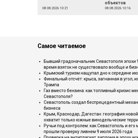
объектов
08.08.2026 10:21
08.08.2026 10:16
Самое читаемое
Бывший градоначальник Севастополя эпохи 90
время взяток не существовало вообще и бизн
Крымский туризм нащупал дно к середине ию
Финальный отсчёт: крыса, загнанная в угол, 
Трампа
Газ вместо бензина: как топливный кризис м
Севастополя?
Севастополь создал беспрецедентный механ
бизнеса
Крым, Краснодар, Дагестан: география новой
охватит только южные винодельческие терр
Ручьи под контролем: как Севастополь и его
прошли проверку ливнем 9 июля 2026 года
Проверка на антиплагиат диплома в эпоху иск