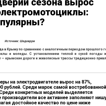
дверии сезона вырос
 электромотоциклы:
опулярны?
Источник: Шедеврум
ода в Крыму по сравнению с аналогичным периодом прошлого го
иклы и мопеды. С установлением теплой и сухой погоды 
ну — крымские дороги и живописные трассы традиционно прив
еры на электродвигателе вырос на 87%,
00 рублей. Среди марок самой востребованно
. Среди конкретных моделей выделяется
е производители все активнее заполняют ниш
агая достойное качество по цене ниже