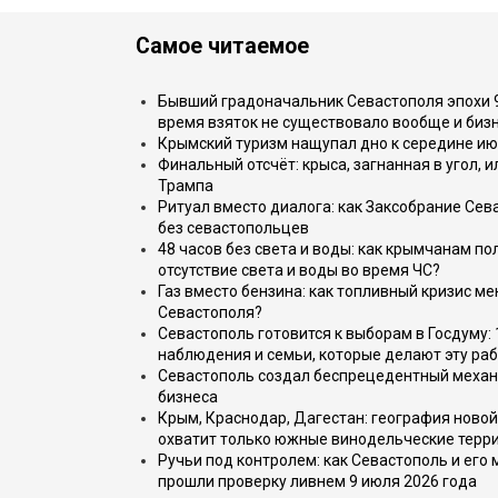
Самое читаемое
Бывший градоначальник Севастополя эпохи 90
время взяток не существовало вообще и бизн
Крымский туризм нащупал дно к середине ию
Финальный отсчёт: крыса, загнанная в угол, 
Трампа
Ритуал вместо диалога: как Заксобрание Сев
без севастопольцев
48 часов без света и воды: как крымчанам по
отсутствие света и воды во время ЧС?
Газ вместо бензина: как топливный кризис м
Севастополя?
Севастополь готовится к выборам в Госдуму: 
наблюдения и семьи, которые делают эту раб
Севастополь создал беспрецедентный механ
бизнеса
Крым, Краснодар, Дагестан: география новой
охватит только южные винодельческие терр
Ручьи под контролем: как Севастополь и его
прошли проверку ливнем 9 июля 2026 года