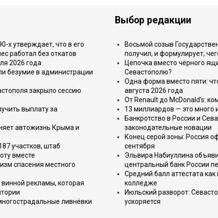
Выбор редакции
-х утверждает, что в его
Восьмой созыв Государствен
ес работал без откатов
получил, и формулирует, чег
ля 2026 года
Цепочка вместо чёрного ящи
или безумие в администрации
Севастополю?
Одна форма вместо пяти: чт
астополя закрыло сессию
августа 2026 года
От Renault до McDonald's: к
лучить выплату за
13 миллиардов — это много 
Банкротство в России и Сева
еняет автожизнь Крыма и
законодательные новации
Конец серой зоны: Россия о
187 участков, штаб
сентября
оту вместе
Эльвира Набиуллина объявил
изм спасения местного
центральный банк России п
Средний балл аттестата как 
 винной рекламы, которая
колледже
итории
Июльский разворот: Севаст
 многострадальные ливнёвки
ускоряется