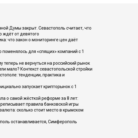
ной Думы закрыт. Севастополь считает, что
о ждёт от девятого
ка: что закон о мониторинге цен даёт
о поменялось для «спящих» компаний с 1
ому теперь не вернуться на российский рынок
или мало? Контекст севастопольской стройки
стополе: тенденции, практика и
фициально запускает крипторынок с 1
а о самой жёсткой реформе за 8 лет:
ереписывает правила банковской игры
валюта: сколько стоит место в крымском
ополь останавливается, Симферополь