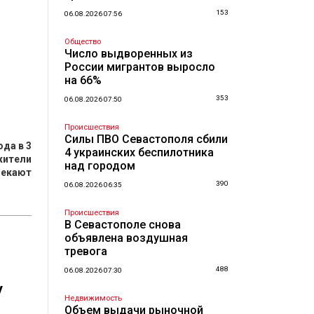
153
06.08.2026 07:56
Общество
Число выдворенных из
России мигрантов выросло
на 66%
353
06.08.2026 07:50
Происшествия
Силы ПВО Севастополя сбили
да в 3
4 украинских беспилотника
жители
над городом
лекают
390
06.08.2026 06:35
Происшествия
В Севастополе снова
объявлена воздушная
тревога
й
488
06.08.2026 07:30
у
Недвижимость
Объем выдачи рыночной