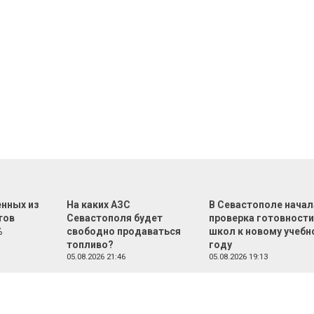
нных из
На каких АЗС
В Севастополе начал
тов
Севастополя будет
проверка готовност
%
свободно продаваться
школ к новому учебн
топливо?
году
05.08.2026 21:46
05.08.2026 19:13