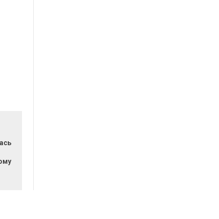
ась
и
ому