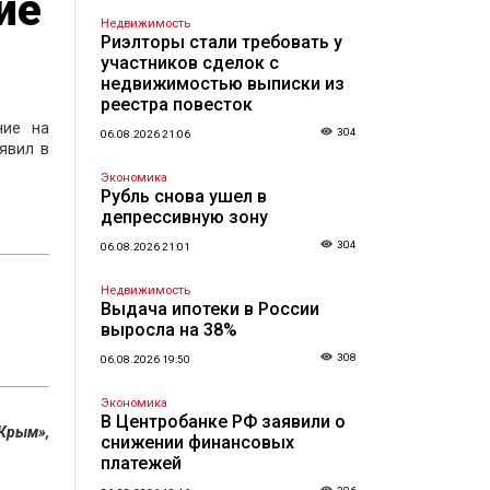
ие
Недвижимость
Риэлторы стали требовать у
участников сделок с
недвижимостью выписки из
реестра повесток
ние на
304
06.08.2026 21:06
явил в
Экономика
Рубль снова ушел в
депрессивную зону
304
06.08.2026 21:01
Недвижимость
Выдача ипотеки в России
выросла на 38%
308
06.08.2026 19:50
Экономика
В Центробанке РФ заявили о
Крым»,
снижении финансовых
платежей