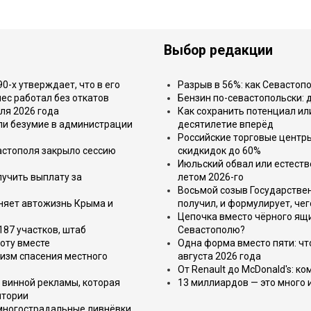
Выбор редакции
-х утверждает, что в его
Разрыв в 56%: как Севастоп
ес работал без откатов
Бензин по-севастопольски: 
ля 2026 года
Как сохранить потенциал ил
или безумие в администрации
десятилетие вперёд
Российские торговые центр
астополя закрыло сессию
скидкидок до 60%
Июльский обвал или естеств
лучить выплату за
летом 2026-го
Восьмой созыв Государствен
еняет автожизнь Крыма и
получил, и формулирует, чег
Цепочка вместо чёрного ящи
187 участков, штаб
Севастополю?
оту вместе
Одна форма вместо пяти: чт
изм спасения местного
августа 2026 года
От Renault до McDonald's: к
 винной рекламы, которая
13 миллиардов — это много 
итории
 многострадальные ливнёвки