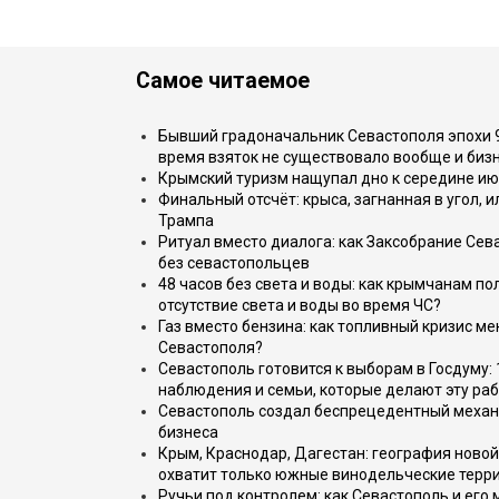
Самое читаемое
Бывший градоначальник Севастополя эпохи 90
время взяток не существовало вообще и бизн
Крымский туризм нащупал дно к середине ию
Финальный отсчёт: крыса, загнанная в угол, 
Трампа
Ритуал вместо диалога: как Заксобрание Сев
без севастопольцев
48 часов без света и воды: как крымчанам по
отсутствие света и воды во время ЧС?
Газ вместо бензина: как топливный кризис м
Севастополя?
Севастополь готовится к выборам в Госдуму: 
наблюдения и семьи, которые делают эту раб
Севастополь создал беспрецедентный механ
бизнеса
Крым, Краснодар, Дагестан: география новой
охватит только южные винодельческие терр
Ручьи под контролем: как Севастополь и его