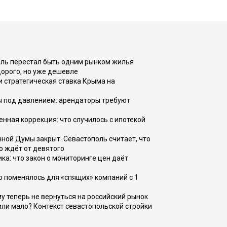
оль перестал быть одним рынком жилья
дорого, но уже дешевле
и стратегическая ставка Крыма на
ы под давлением: арендаторы требуют
енная коррекция: что случилось с ипотекой
ной Думы закрыт. Севастополь считает, что
о ждёт от девятого
ка: что закон о мониторинге цен даёт
о поменялось для «спящих» компаний с 1
ому теперь не вернуться на российский рынок
или мало? Контекст севастопольской стройки