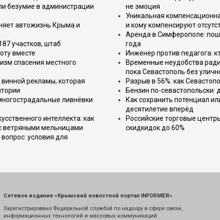
или безумие в администрации
не эмоция
Уникальная компенсационная
еняет автожизнь Крыма и
и кому компенсируют отсутс
Аренда в Симферополе: поша
187 участков, штаб
года
оту вместе
Инженер против педагога: к
изм спасения местного
Временные неудобства ради 
пока Севастополь без уличн
 винной рекламы, которая
Разрыв в 56%: как Севастоп
итории
Бензин по-севастопольски: 
 многострадальные ливнёвки
Как сохранить потенциал ил
десятилетие вперёд
усственного интеллекта: как
Российские торговые центр
 с ветряными мельницами
скидкидок до 60%
вопрос: условия для
Сетевое издание «Крымский новостной портал INFORMER»
Зарегистрировано Федеральной службой по надзору в сфере связи,
информационных технологий и массовых коммуникаций