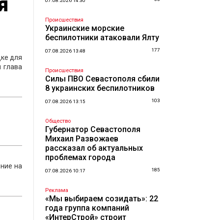
я
07.08.2026 14:30
Происшествия
Украинские морские
беспилотники атаковали Ялту
177
07.08.2026 13:48
дке для
л глава
Происшествия
Силы ПВО Севастополя сбили
8 украинских беспилотников
103
07.08.2026 13:15
Общество
Губернатор Севастополя
Михаил Развожаев
рассказал об актуальных
проблемах города
ение на
185
07.08.2026 10:17
Реклама
«Мы выбираем созидать»: 22
года группа компаний
«ИнтерСтрой» строит