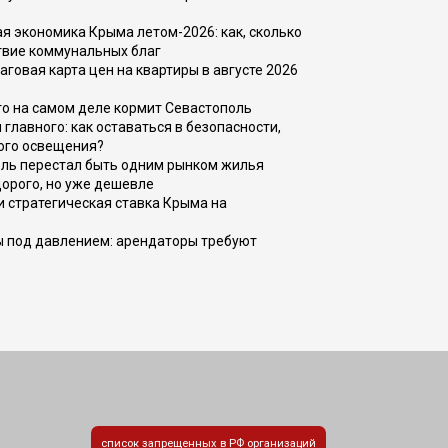
 экономика Крыма летом-2026: как, сколько
твие коммунальных благ
говая карта цен на квартиры в августе 2026
то на самом деле кормит Севастополь
главного: как оставаться в безопасности,
ого освещения?
оль перестал быть одним рынком жилья
дорого, но уже дешевле
и стратегическая ставка Крыма на
ы под давлением: арендаторы требуют
список запрещенных в РФ организаций