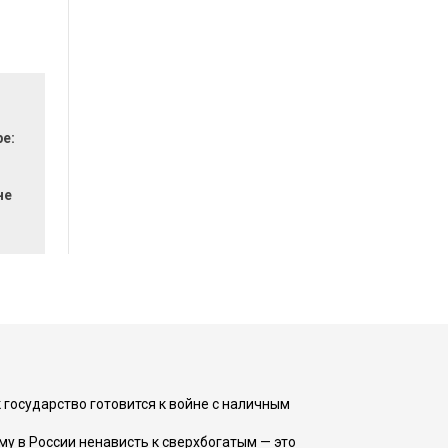
ре:
не
 государство готовится к войне с наличным
ему в России ненависть к сверхбогатым — это