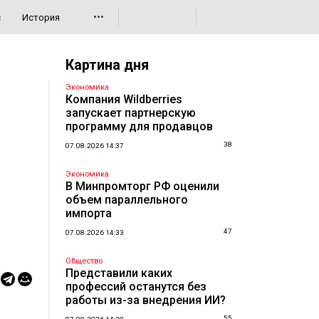
•••
с
История
Картина дня
Экономика
Компания Wildberries
запускает партнерскую
программу для продавцов
38
07.08.2026 14:37
Экономика
В Минпромторг РФ оценили
объем параллельного
импорта
47
07.08.2026 14:33
Общество
Представили каких
профессий останутся без
работы из-за внедрения ИИ?
55