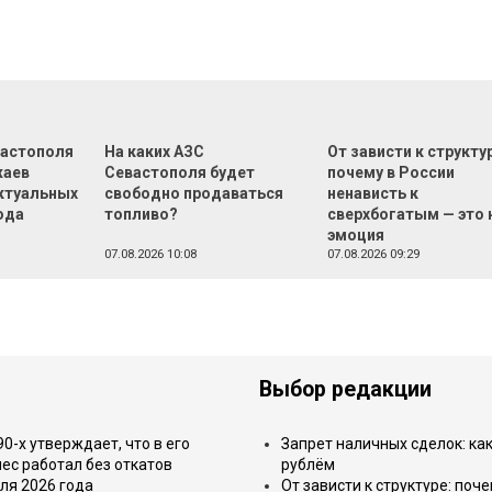
вастополя
На каких АЗС
От зависти к структу
жаев
Севастополя будет
почему в России
актуальных
свободно продаваться
ненависть к
ода
топливо?
сверхбогатым — это 
эмоция
07.08.2026 10:08
07.08.2026 09:29
Выбор редакции
-х утверждает, что в его
Запрет наличных сделок: как
ес работал без откатов
рублём
ля 2026 года
От зависти к структуре: поч