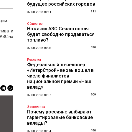
будущее российских городов
711
07.08.2026 10:11
ции.
Общество
На каких АЗС Севастополя
лива и
будет свободно продаваться
 АЗС на
топливо?
190
07.08.2026 10:08
Реклама
Федеральный девелопер
«ИнтерСтрой» вновь вошел в
число финалистов
национальной премии «Наш
вклад»
709
07.08.2026 10:06
Экономика
Почему россияне выбирают
гарантированые банковские
вклады?
190
07.08.2026 10:04