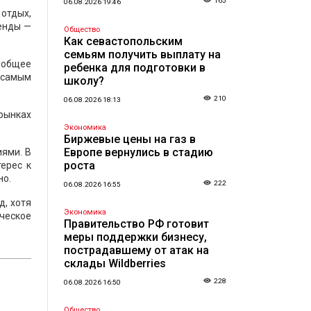
165
06.08.2026 19:46
отдых,
ренды —
Общество
Как севастопольским
семьям получить выплату на
, общее
ребенка для подготовки в
о самым
школу?
210
06.08.2026 18:13
рынках
Экономика
Биржевые цены на газ в
Европе вернулись в стадию
иями. В
роста
ерес к
но.
222
06.08.2026 16:55
д, хотя
Экономика
ическое
Правительство РФ готовит
меры поддержки бизнесу,
пострадавшему от атак на
склады Wildberries
228
06.08.2026 16:50
Общество