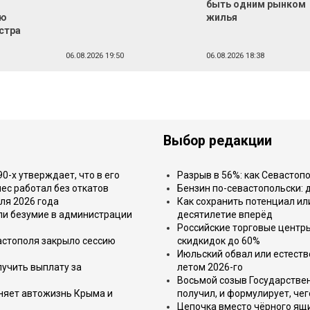
быть одним рынком
ью
жилья
стра
06.08.2026 19:50
06.08.2026 18:38
Выбор редакции
-х утверждает, что в его
Разрыв в 56%: как Севастоп
ес работал без откатов
Бензин по-севастопольски: 
ля 2026 года
Как сохранить потенциал ил
или безумие в администрации
десятилетие вперёд
Российские торговые центр
астополя закрыло сессию
скидкидок до 60%
Июльский обвал или естеств
лучить выплату за
летом 2026-го
Восьмой созыв Государствен
еняет автожизнь Крыма и
получил, и формулирует, чег
Цепочка вместо чёрного ящи