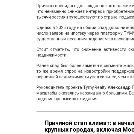
Причины очевидны: долгожданное потепление 
что неизменно снижает интерес к приобретени
тысячи россиян путешествуют по стране, подыс
Однако в 2025 году на общий спад дополнитель
число заявок на ипотеку через платформу TYMY
существенным весенним падением за последние
Стоит отметить, что снижение активности о
недвижимости.
Ранее спад был более заметен в сегменте жиль
то же время спрос на новостройки поддержив
первичной недвижимости упал сильнее, чем к в
Руководитель проекта Tymy.Realty
Александр 
масштабы оказались неожиданно большими. Есл
падение превысило ожидания.
Причиной стал климат: в нача
крупных городах, включая Мос