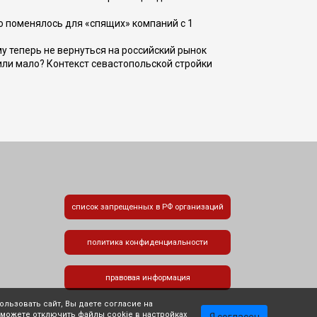
о поменялось для «спящих» компаний с 1
ому теперь не вернуться на российский рынок
или мало? Контекст севастопольской стройки
список запрещенных в РФ организаций
политика конфиденциальности
правовая информация
льзовать сайт, Вы даете согласие на
 можете отключить файлы cookie в настройках
Я согласен