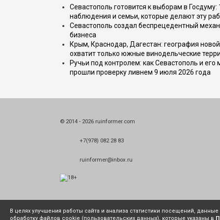
Севастополь готовится к выборам в Госдуму: 
наблюдения и семьи, которые делают эту раб
Севастополь создал беспрецедентный механ
бизнеса
Крым, Краснодар, Дагестан: география новой
охватит только южные винодельческие терр
Ручьи под контролем: как Севастополь и его
прошли проверку ливнем 9 июля 2026 года
© 2014 - 2026 ruinformer.com
+7(978) 082 28 83
ruinformer@inbox.ru
В целях улучшения работы сайта и анализа статистики посещений, данны
обработку файлов cookie (пользовательских данных), которые указаны в
П