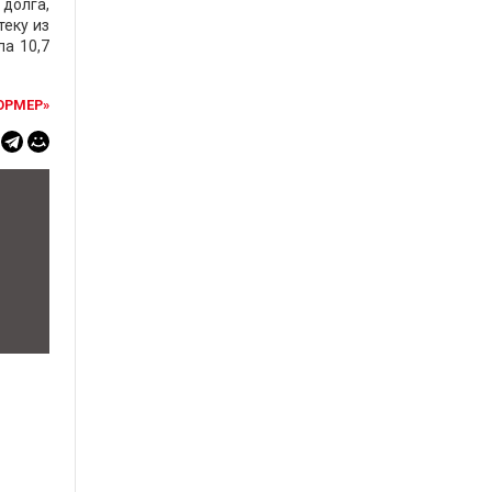
долга,
теку из
ла 10,7
ОРМЕР»