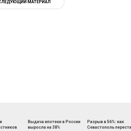
СЛЕДУЮЩИЙ МАТЕРИАЛ
и
Выдача ипотеки в России
Разрыв в 56%: как
астников
выросла на 38%
Севастополь перест