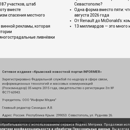
187 участков, штаб
Севастополю?
оту вместе
Одна форма вместо пяти: чт
изм спасения местного
августа 2026 года
От Renault до McDonald's: к
 винной рекламы, которая
13 миллиардов — это много 
итории
 многострадальные ливнёвки
Сетевое издание «Крымский новостной портал INFORMER»
Зарегистрировано Федеральной службой по надзору в сфере связи,
информационных технологий и массовых коммуникаций
(Роскомнадзор) 05 марта 2015 года, свидетельство о регистрации Эл №
ФС77-60943.
Учредитель: ООО "Информ Медиа"
Главный редактор Синицын А.В.
Адрес: Россия. Республика Крым. 299053. Севастополь, ул. Руднева 26.
Настоящий ресурс может содержать материалы 18+
е обрабатываются с использованием сервиса Яндекс.Метрика. Продолжая испо
олитике конфиденциальности и обработки Персональных данных
. Вы всегда