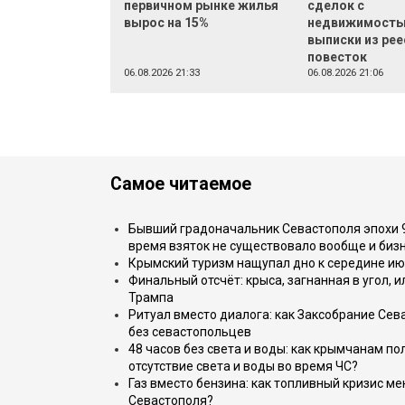
первичном рынке жилья
сделок с
вырос на 15%
недвижимост
выписки из рее
повесток
06.08.2026 21:33
06.08.2026 21:06
Самое читаемое
Бывший градоначальник Севастополя эпохи 90
время взяток не существовало вообще и бизн
Крымский туризм нащупал дно к середине ию
Финальный отсчёт: крыса, загнанная в угол, 
Трампа
Ритуал вместо диалога: как Заксобрание Сев
без севастопольцев
48 часов без света и воды: как крымчанам по
отсутствие света и воды во время ЧС?
Газ вместо бензина: как топливный кризис м
Севастополя?