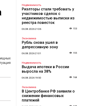
Недвижимость
а
Риэлторы стали требовать у
участников сделок с
недвижимостью выписки из
реестра повесток
153
06.08.2026 21:06
Экономика
Рубль снова ушел в
депрессивную зону
155
06.08.2026 21:01
лищных
итуация
Недвижимость
Выдача ипотеки в России
выросла на 38%
164
06.08.2026 19:50
Экономика
В Центробанке РФ заявили о
снижении финансовых
платежей