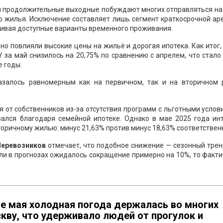
и продолжительные выходные побуждают многих отправляться на 
ю жилья. Исключение составляет лишь сегмент краткосрочной а
кивая доступные варианты временного проживания.
но повлияли высокие цены на жильё и дорогая ипотека. Как итог
 за май снизилось на 20,75% по сравнению с апрелем, что стал
 годы.
казалось равномерным как на первичном, так и на вторичном 
я от собственников из-за отсутствия программ с льготными услов
ался благодаря семейной ипотеке. Однако в мае 2025 года инт
торичному жилью: минус 21,63% против минус 18,63% соответствен
Перевозников
отмечает, что подобное снижение — сезонный трен
и в прогнозах ожидалось сокращение примерно на 10%, то факт
ле мая холодная погода держалась во многих
кву, что удерживало людей от прогулок и