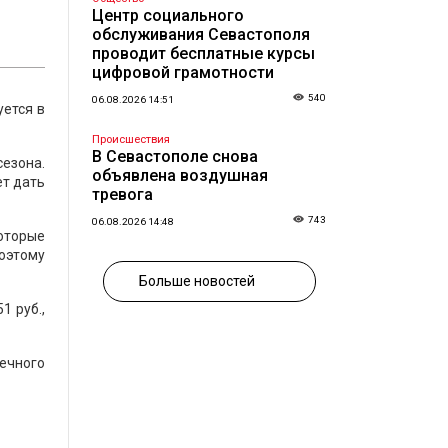
Центр социального
обслуживания Севастополя
проводит бесплатные курсы
цифровой грамотности
540
06.08.2026 14:51
уется в
Происшествия
В Севастополе снова
сезона.
объявлена воздушная
т дать
тревога
743
06.08.2026 14:48
оторые
оэтому
Больше новостей
1 руб.,
течного