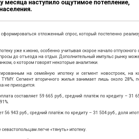
цу месяца наступило ощутимое потепление,
населения.
т сформироваться отложенный спрос, который постепенно реализ
потеку уже к июню, особенно учитывая скорое начало отпускного 
просы до отъезда на отдых. Дополнительный импульс рынку може
ком, о котором говорят некоторые аналитики.
тированным на семейную ипотеку и сегмент новостроек, на к
 TYMY. Сегмент вторичного жилья занимает лишь около 28%, п
а не приходится.
плата составляет 59 665 руб., средний платёж по кредиту – 31 65
,91%.
 56 943 руб., средний платёж по кредиту – 31 504 руб., доля ипо
е севастопольцам легче «тянуть» ипотеку.