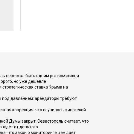
оль перестал быть одним рынком жилья
дорого, но уже дешевле
и стратегическая ставка Крыма на
ы под давлением: арендаторы требуют
енная коррекция: что случилось с ипотекой
ной Думы закрыт. Севастополь считает, что
о ждёт от девятого
ка: что закон о мониторинге цен даёт