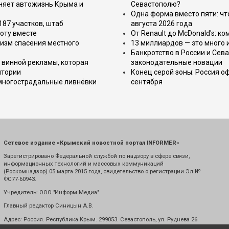
еняет автожизнь Крыма и
Севастополю?
Одна форма вместо пяти: чт
187 участков, штаб
августа 2026 года
оту вместе
От Renault до McDonald's: к
изм спасения местного
13 миллиардов — это много 
Банкротство в России и Сева
 винной рекламы, которая
законодательные новации
итории
Конец серой зоны: Россия о
 многострадальные ливнёвки
сентября
Сетевое издание «Крымский новостной портал INFORMER»
Зарегистрировано Федеральной службой по надзору в сфере связи,
информационных технологий и массовых коммуникаций
(Роскомнадзор) 05 марта 2015 года, свидетельство о регистрации Эл №
ФС77-60943.
Учредитель: ООО "Информ Медиа"
Главный редактор Синицын А.В.
Адрес: Россия. Республика Крым. 299053. Севастополь, ул. Руднева 26.