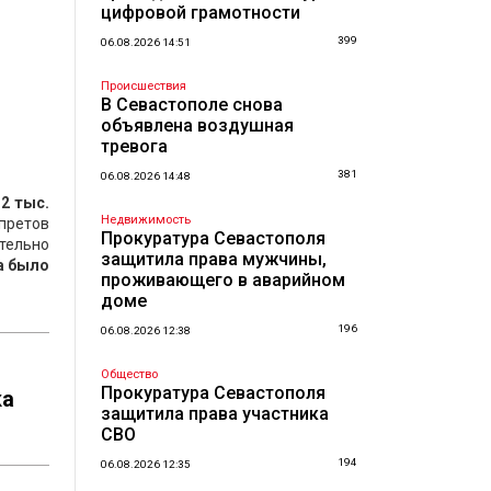
цифровой грамотности
399
06.08.2026 14:51
Происшествия
В Севастополе снова
объявлена воздушная
тревога
381
06.08.2026 14:48
32
тыс.
Недвижимость
апретов
Прокуратура Севастополя
ительно
защитила права мужчины,
а было
проживающего в аварийном
доме
196
06.08.2026 12:38
Общество
Прокуратура Севастополя
ка
защитила права участника
СВО
194
06.08.2026 12:35