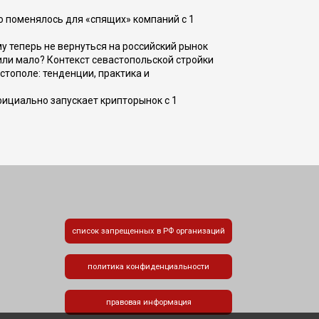
о поменялось для «спящих» компаний с 1
ому теперь не вернуться на российский рынок
или мало? Контекст севастопольской стройки
стополе: тенденции, практика и
фициально запускает крипторынок с 1
список запрещенных в РФ организаций
политика конфиденциальности
правовая информация