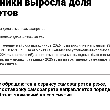
дники выросла доля
етов
сточник: архив «ИНФОРМЕРа»
 течение майских праздников
2026
года
россияне направили
2
диты
и
6
5
тыс.
–
на
его снятие
. Количество установленных самоз
224 тыс. заявлений), а вот отмен в зимние выходные было знач
ия: на майских праздниках 2025 года на постановку самозапрет
его снятие.
е обращаются к сервису самозапретов реже,
а постановку самозапрета направляется поряд
9 тыс. заявлений на его снятие.