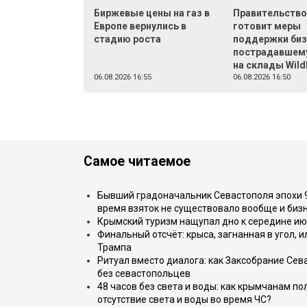
Биржевые цены на газ в
Правительств
Европе вернулись в
готовит меры
стадию роста
поддержки биз
пострадавшему
на склады Wild
06.08.2026 16:55
06.08.2026 16:50
Самое читаемое
Бывший градоначальник Севастополя эпохи 90
время взяток не существовало вообще и бизн
Крымский туризм нащупал дно к середине ию
Финальный отсчёт: крыса, загнанная в угол, 
Трампа
Ритуал вместо диалога: как Заксобрание Сев
без севастопольцев
48 часов без света и воды: как крымчанам по
отсутствие света и воды во время ЧС?