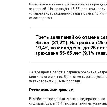
Больше всего самозапретов в майские праздник
заявлений. На граждан 45-55 лет пришлось 
установлено гражданами старше 65 лет, 13,7% –
самозапретов.
Треть заявлений об отмене са
45 лет (31,2%). На граждан 25-
19,4%, на молодёжь до 25 лет
граждане 55-65 лет (9,1% заявл
З
а вс
ё
время работы сервиса
россияне напра
млн
–
на его снятие
.
Доля
отмены ранее устано
установлен у
20,6
млн россиян.
Региональные данные
В майские праздники Москва лидировала по 
столицы подали 16,4 тыс. заявлений на установку