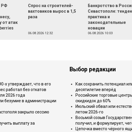
о РФ
Спрос на строителей-
Банкротство в Росси
вахтовиков вырос в 1,5
Севастополе: тенден
несу,
раза
практика и
 от атак
законодательные
berries
новации
06.08.2026 12:32
06.08.2026 10:03
Выбор редакции
-х утверждает, что в его
Как сохранить потенциал ил
ес работал без откатов
десятилетие вперёд
ля 2026 года
Российские торговые центр
или безумие в администрации
скидкидок до 60%
Июльский обвал или естеств
астополя закрыло сессию
летом 2026-го
Восьмой созыв Государствен
лучить выплату за
получил, и формулирует, чег
Цепочка вместо чёрного ящи